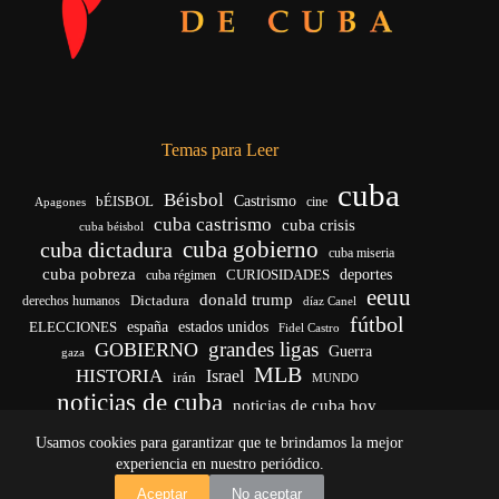
Temas para Leer
cuba
Béisbol
bÉISBOL
Castrismo
cine
Apagones
cuba castrismo
cuba crisis
cuba béisbol
cuba gobierno
cuba dictadura
cuba miseria
cuba pobreza
CURIOSIDADES
deportes
cuba régimen
eeuu
donald trump
Dictadura
derechos humanos
díaz Canel
fútbol
españa
ELECCIONES
estados unidos
Fidel Castro
grandes ligas
GOBIERNO
Guerra
gaza
MLB
HISTORIA
Israel
irán
MUNDO
noticias de cuba
noticias de cuba hoy
venezuela
real madrid
Rusia
Trump
régimen cubano
Ucrania
Usamos cookies para garantizar que te brindamos la mejor
vida
yankees
experiencia en nuestro periódico.
Copyright © 2026 - El Vigía de Cuba
Aceptar
No aceptar