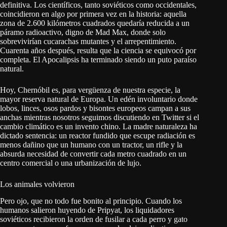
definitiva. Los científicos, tanto soviéticos como occidentales,
coincidieron en algo por primera vez en la historia: aquella
zona de 2.600 kilómetros cuadrados quedaría reducida a un
páramo radioactivo, digno de Mad Max, donde solo
sobrevivirían cucarachas mutantes y el arrepentimiento.
Cuarenta años después, resulta que la ciencia se equivocó por
completa. El Apocalipsis ha terminado siendo un puto paraíso
natural.
Hoy, Chernóbil es, para vergüenza de nuestra especie, la
mayor reserva natural de Europa. Un edén involuntario donde
lobos, linces, osos pardos y bisontes europeos campan a sus
anchas mientras nosotros seguimos discutiendo en Twitter si el
cambio climático es un invento chino. La madre naturaleza ha
dictado sentencia: un reactor fundido que escupe radiación es
menos dañino que un humano con un tractor, un rifle y la
absurda necesidad de convertir cada metro cuadrado en un
centro comercial o una urbanización de lujo.
Los animales volvieron
Pero ojo, que no todo fue bonito al principio. Cuando los
humanos salieron huyendo de Pripyat, los liquidadores
soviéticos recibieron la orden de fusilar a cada perro y gato