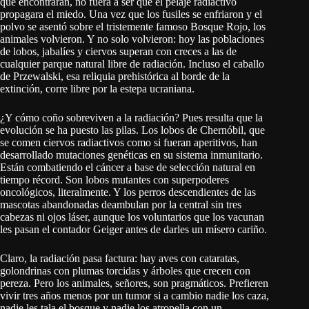
que encontraran, no fuera a ser que el pelaje radiactivo
propagara el miedo. Una vez que los fusiles se enfriaron y el
polvo se asentó sobre el tristemente famoso Bosque Rojo, los
animales volvieron. Y no solo volvieron: hoy las poblaciones
de lobos, jabalíes y ciervos superan con creces a las de
cualquier parque natural libre de radiación. Incluso el caballo
de Przewalski, esa reliquia prehistórica al borde de la
extinción, corre libre por la estepa ucraniana.
¿Y cómo coño sobreviven a la radiación? Pues resulta que la
evolución se ha puesto las pilas. Los lobos de Chernóbil, que
se comen ciervos radiactivos como si fueran aperitivos, han
desarrollado mutaciones genéticas en su sistema inmunitario.
Están combatiendo el cáncer a base de selección natural en
tiempo récord. Son lobos mutantes con superpoderes
oncológicos, literalmente. Y los perros descendientes de las
mascotas abandonadas deambulan por la central sin tres
cabezas ni ojos láser, aunque los voluntarios que los vacunan
les pasan el contador Geiger antes de darles un mísero cariño.
Claro, la radiación pasa factura: hay aves con cataratas,
golondrinas con plumas torcidas y árboles que crecen con
pereza. Pero los animales, señores, son pragmáticos. Prefieren
vivir tres años menos por un tumor si a cambio nadie los caza,
nadie les tala el bosque y nadie los atropella con un