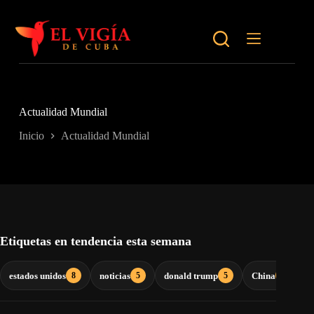
Saltar
al
contenido
Actualidad Mundial
Inicio
Actualidad Mundial
Etiquetas en tendencia esta semana
estados unidos
noticias
donald trump
China
g
8
5
5
4