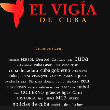
Temas para Leer
cuba
Béisbol
bÉISBOL
Castrismo
cine
Apagones
cuba castrismo
cuba crisis
cuba béisbol
cuba gobierno
cuba dictadura
cuba miseria
cuba pobreza
CURIOSIDADES
deportes
cuba régimen
eeuu
donald trump
Dictadura
derechos humanos
díaz Canel
fútbol
españa
ELECCIONES
estados unidos
Fidel Castro
grandes ligas
GOBIERNO
Guerra
gaza
MLB
HISTORIA
Israel
irán
MUNDO
noticias de cuba
noticias de cuba hoy
venezuela
real madrid
Rusia
Trump
régimen cubano
Ucrania