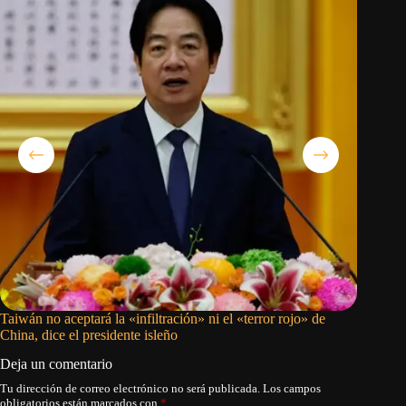
Taiwán no aceptará la «infiltración» ni el «terror rojo» de
No habrá
China, dice el presidente isleño
Deja un comentario
Tu dirección de correo electrónico no será publicada.
Los campos
obligatorios están marcados con
*