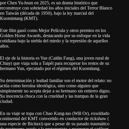
por Chen Yu-hsun en 2025, es un drama histórico que
reconstruye con sobriedad los años iniciales del Terror Blanco
en Taiwán (década de 1950), bajo la ley marcial del
Kuomintang (KMT).
Este film ganó como Mejor Película y otros premios en los
Golden Horse Awards, destacando por su enfoque en la vida
cotidiana bajo la niebla del miedo y la represión de aquellos
años.
El eje de la historia es Yue (Caitlin Fang), una joven rural de
Chiayi que viaja sola a Taipéi para recuperar los restos de su
hermano Yun, ejecutado por el régimen del Kuomitang.
Su determinación y lealtad familiar son el motor del relato: no
actúa como heroína ideológica, sino como alguien que
simplemente no acepta dejar a su hermano sin entierro digno.
Su inocencia choca con la crueldad y las trampas de la gran
ciudad.
En su viaje se topa con Chao Kung-tao (Will Or), exsoldado
continental del KMT convertido en conductor de rickshaw (
una especie de Bicitaxi) que a pesar de su pasado traumático
de postguerra ayuda a la protagonista a recuperar el cadáver