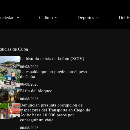
Sociedad
Cultura
Deportes
Del E
oticias de Cuba
La historia detrás de la foto (XCIV)
06/08/2026
La espalda que no puede con el peso
de Cuba
06/08/2026
El fin del bloqueo
06/08/2026
Denuncian presunta corrupción de
inspectores del Transporte en Ciego de
Ávila: hasta 10 000 pesos por
conseguir un viaje
06/08/2026