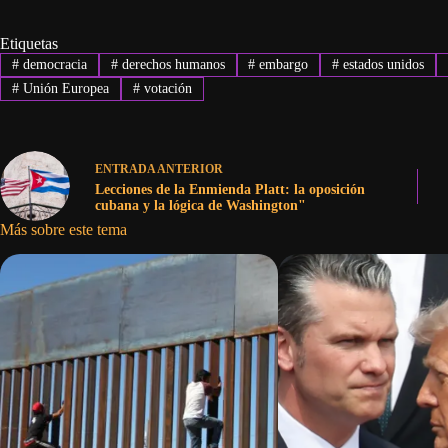
Etiquetas
#
democracia
#
derechos humanos
#
embargo
#
estados unidos
#
Unión Europea
#
votación
ENTRADA
ANTERIOR
Lecciones de la Enmienda Platt: la oposición
cubana y la lógica de Washington"
Más sobre este tema