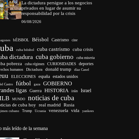
La dictadura persigue a los negocios
privados en lugar de asumir su
responsabilidad por la crisis
06/08/2026
Béisbol
bÉISBOL
Castrismo
cine
agones
cuba
cuba castrismo
cuba crisis
cuba béisbol
cuba gobierno
uba dictadura
cuba miseria
uba pobreza
CURIOSIDADES
deportes
cuba régimen
donald trump
Dictadura
rechos humanos
díaz Canel
euu
españa
ELECCIONES
estados unidos
fútbol
GOBIERNO
del Castro
gaza
randes ligas
HISTORIA
Israel
Guerra
irán
noticias de cuba
MLB
MUNDO
ticias de cuba hoy
real madrid
Rusia
venezuela
vida
Trump
gimen cubano
Ucrania
yankees
o más leído de la semana