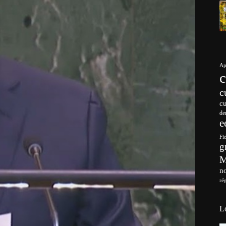
Ap
c
c
de
e
Fi
g
no
ré
L