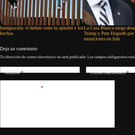
Inmigración: el debate entre la opinión y los
La Casa Blanca niega desa
hechos
Trump y Pete Hegseth por 
municiones en Irán
Deja un comentario
Tu dirección de correo electrónico no será publicada.
Los campos obligatorios est
Nombre
*
Correo electrónico
*
Añadir comentario
*