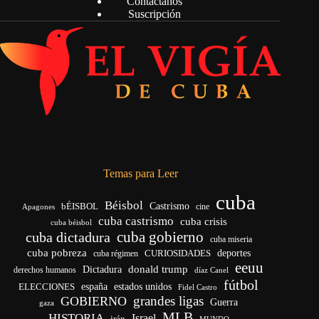
Contáctanos
Suscripción
Temas para Leer
cuba
Béisbol
bÉISBOL
Castrismo
cine
Apagones
cuba castrismo
cuba crisis
cuba béisbol
cuba gobierno
cuba dictadura
cuba miseria
cuba pobreza
CURIOSIDADES
deportes
cuba régimen
eeuu
donald trump
Dictadura
derechos humanos
díaz Canel
fútbol
españa
ELECCIONES
estados unidos
Fidel Castro
grandes ligas
GOBIERNO
Guerra
gaza
MLB
HISTORIA
Israel