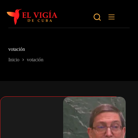
Saltar
al
contenido
votación
Inicio
votación