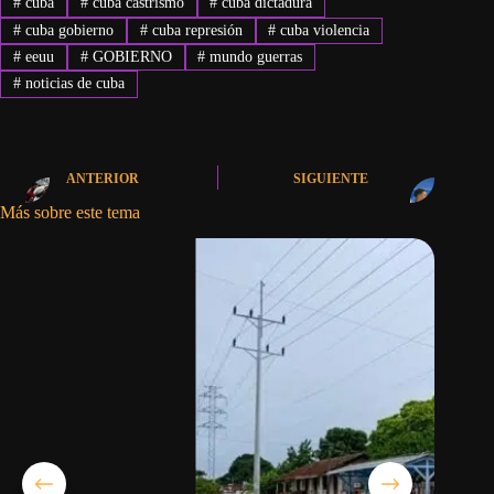
#
cuba
#
cuba castrismo
#
cuba dictadura
#
cuba gobierno
#
cuba represión
#
cuba violencia
#
eeuu
#
GOBIERNO
#
mundo guerras
#
noticias de cuba
ANTERIOR
SIGUIENTE
Más sobre este tema