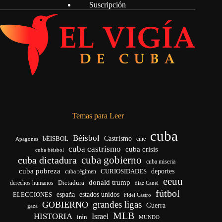
Suscripción
Temas para Leer
cuba
Béisbol
bÉISBOL
Castrismo
cine
Apagones
cuba castrismo
cuba crisis
cuba béisbol
cuba gobierno
cuba dictadura
cuba miseria
cuba pobreza
CURIOSIDADES
deportes
cuba régimen
eeuu
donald trump
Dictadura
derechos humanos
díaz Canel
fútbol
españa
ELECCIONES
estados unidos
Fidel Castro
grandes ligas
GOBIERNO
Guerra
gaza
MLB
HISTORIA
Israel
irán
MUNDO