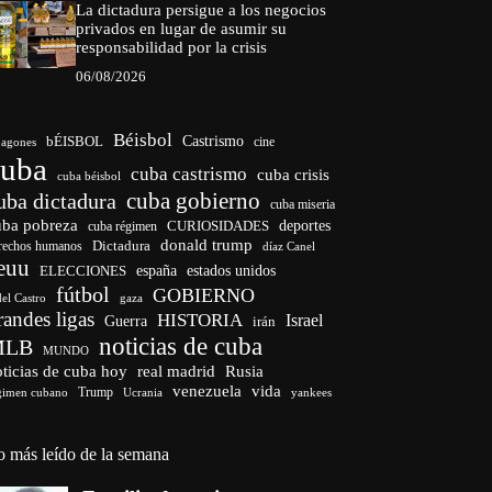
La dictadura persigue a los negocios
privados en lugar de asumir su
responsabilidad por la crisis
06/08/2026
Béisbol
bÉISBOL
Castrismo
cine
agones
cuba
cuba castrismo
cuba crisis
cuba béisbol
cuba gobierno
uba dictadura
cuba miseria
uba pobreza
CURIOSIDADES
deportes
cuba régimen
donald trump
Dictadura
rechos humanos
díaz Canel
euu
españa
ELECCIONES
estados unidos
fútbol
GOBIERNO
del Castro
gaza
randes ligas
HISTORIA
Israel
Guerra
irán
noticias de cuba
MLB
MUNDO
ticias de cuba hoy
real madrid
Rusia
venezuela
vida
Trump
gimen cubano
Ucrania
yankees
o más leído de la semana