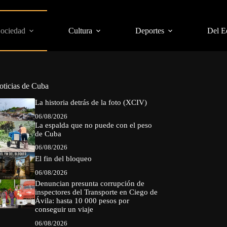
Sociedad
Cultura
Deportes
Del E
oticias de Cuba
La historia detrás de la foto (XCIV)
06/08/2026
La espalda que no puede con el peso
de Cuba
06/08/2026
El fin del bloqueo
06/08/2026
Denuncian presunta corrupción de
inspectores del Transporte en Ciego de
Ávila: hasta 10 000 pesos por
conseguir un viaje
06/08/2026