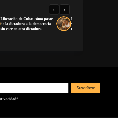
‹
›
Liberación de Cuba: cómo pasar
La Charada Cubana: historia
de la dictadura a la democracia
significado y lista completa d
sin caer en otra dictadura
números del 1 al 100
Suscríbete
 privacidad
*