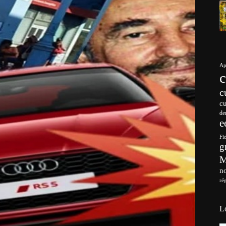
Ap
c
c
de
e
Fi
g
no
ré
L