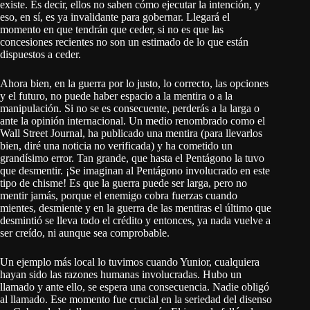
existe. Es decir, ellos no saben cómo ejecutar la intención, y
eso, en sí, es ya invalidante para gobernar. Llegará el
momento en que tendrán que ceder, si no es que las
concesiones recientes no son un estimado de lo que están
dispuestos a ceder.
Ahora bien, en la guerra por lo justo, lo correcto, las opciones
y el futuro, no puede haber espacio a la mentira o a la
manipulación. Si no se es consecuente, perderás a la larga o
ante la opinión internacional. Un medio renombrado como el
Wall Street Journal, ha publicado una mentira (para llevarlos
bien, diré una noticia no verificada) y ha cometido un
grandísimo error. Tan grande, que hasta el Pentágono la tuvo
que desmentir. ¡Se imaginan al Pentágono involucrado en este
tipo de chisme! Es que la guerra puede ser larga, pero no
mentir jamás, porque el enemigo cobra fuerzas cuando
mientes, desmiente y en la guerra de las mentiras el último que
desmintió se lleva todo el crédito y entonces, ya nada vuelve a
ser creído, ni aunque sea comprobable.
Un ejemplo más local lo tuvimos cuando Yunior, cualquiera
hayan sido las razones humanas involucradas. Hubo un
llamado y ante ello, se espera una consecuencia. Nadie obligó
al llamado. Ese momento fue crucial en la seriedad del disenso