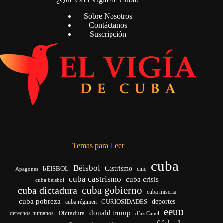
Sobre Nosotros
Contáctanos
Suscripción
Temas para Leer
cuba
Béisbol
bÉISBOL
Castrismo
cine
Apagones
cuba castrismo
cuba crisis
cuba béisbol
cuba gobierno
cuba dictadura
cuba miseria
cuba pobreza
CURIOSIDADES
deportes
cuba régimen
eeuu
donald trump
Dictadura
derechos humanos
díaz Canel