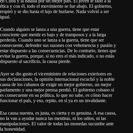
en Cuba y la batalla por un mejor país. El joven le falló a la
ética y con él, todo el movimiento se fue abajo. El gobierno,
respiró y se dio hasta el lujo de burlarse. Nada volvió a ser
igual.
Cuando alguien se lanza a una guerra, tiene que estar
consciente que mentir es bajo y de tramposos y a la larga
perderás. Cuando uno se lanza a la guerra, tiene que ser
consecuente, defender sus razones con vehemencia y pasión y
estar dispuesto a las consecuencias. De lo contrario, tienes que
evitar la guerra, porque, si no eres el más indicado, o no estás
dispuesto al sacrificio, la causa pierde.
Ayer se dio gusto el viceministro de relaciones exteriores en
sus declaraciones, la opinión internacional escuchó y la noble
causa de los cubanos de exigir un mejor gobierno, un mejor
parlamento y una mejor prensa perdió. El gobierno cubano sí
es consecuente en su política, lo que no sabe, es cómo hacer
funcionar el país, y eso, repito, en sí ya es un invalidante.
Esa causa nuestra, es justa, es cierta y es genuina. A esa causa,
no la van a ayudar nunca las mentiras, ni los odios, ni las
manipulaciones. El valor de todas las monedas sucumbe ante
la honestidad.