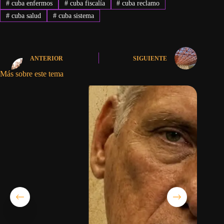
#
cuba enfermos
#
cuba fiscalía
#
cuba reclamo
#
cuba salud
#
cuba sistema
ANTERIOR
SIGUIENTE
Más sobre este tema