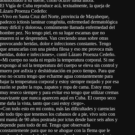
abandonado a su suerte, como ocurre hasta ahora.
El Vigía de Cuba reproduce acá, textualmente, la queja de
Lázaro Proenza Cedeño:
«Vivo en Santa Cruz del Norte, provincia de Mayabeque,
padezco ictiosis laminar congénita, enfermedad dermatológica
muy difícil y dolorosa, comúnmente llamada enfermedad del
hombre pez. No tengo piel, en su lugar escamas que no
mueren ni se desprenden. Van creciendo unas sobre otras
provocando heridas, dolor e infecciones constantes. Tengo
que arrancarlas con una piedra filosa y eso me provoca más
heridas, dolor e infecciones», contó Lázaro Proenza Cedeño.
«Mi cuerpo no suda ni regulo la temperatura corporal. Si me
expongo al sol la temperatura del cuerpo se eleva sin control y
muero por asfixia y deshidratación en poco tiempo. Para que
eso no ocurra tengo que echarme agua constantemente para
bajar la temperatura corporal y estoy siempre mojado y por esa
razón se pudre la ropa, zapatos y ropa de cama. Estoy muy
muy reseco siempre y para evitar eso tengo que utilizar cremas
suavizante que nunca aparecen aquí en Cuba. El cuerpo seco
me daña la vista, tanto que casi estoy ciego».
«Con todo esto en mi contra, más las dificultades y carencias
de todo tipo que tenemos los cubanos de a pie, vivo solo con
mi mamá de 90 años postrada por ictus desde hace seis años y
depende para todo de mí. Tengo que observarla
constantemente para que no se ahogue con la flema que le