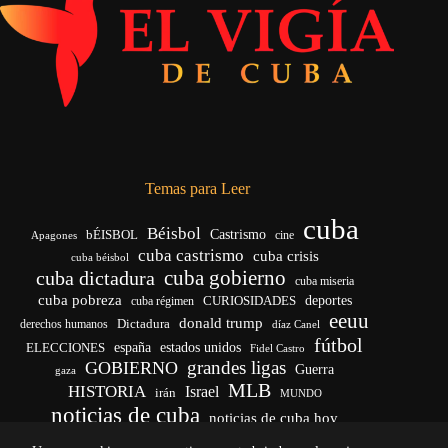
Temas para Leer
cuba
Béisbol
bÉISBOL
Castrismo
cine
Apagones
cuba castrismo
cuba crisis
cuba béisbol
cuba gobierno
cuba dictadura
cuba miseria
cuba pobreza
CURIOSIDADES
deportes
cuba régimen
eeuu
donald trump
Dictadura
derechos humanos
díaz Canel
fútbol
españa
ELECCIONES
estados unidos
Fidel Castro
grandes ligas
GOBIERNO
Guerra
gaza
MLB
HISTORIA
Israel
irán
MUNDO
noticias de cuba
noticias de cuba hoy
venezuela
real madrid
Rusia
Trump
régimen cubano
Ucrania