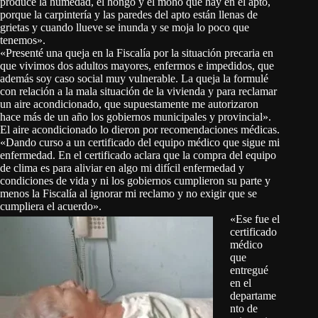
produce la humedad, el hongo y el moho que hay en el apto,
porque la carpintería y las paredes del apto están llenas de
grietas y cuando llueve se inunda y se moja lo poco que
tenemos».
«Presenté una queja en la Fiscalía por la situación precaria en
que vivimos dos adultos mayores, enfermos e impedidos, que
además soy caso social muy vulnerable. La queja la formulé
con relación a la mala situación de la vivienda y para reclamar
un aire acondicionado, que supuestamente me autorizaron
hace más de un año los gobiernos municipales y provincial».
El aire acondicionado lo dieron por recomendaciones médicas.
«Dando curso a un certificado del equipo médico que sigue mi
enfermedad. En el certificado aclara que la compra del equipo
de clima es para aliviar en algo mi difícil enfermedad y
condiciones de vida y ni los gobiernos cumplieron su parte y
menos la Fiscalía al ignorar mi reclamo y no exigir que se
cumpliera el acuerdo».
«Ese fue el
certificado
médico
que
entregué
en el
departame
nto de