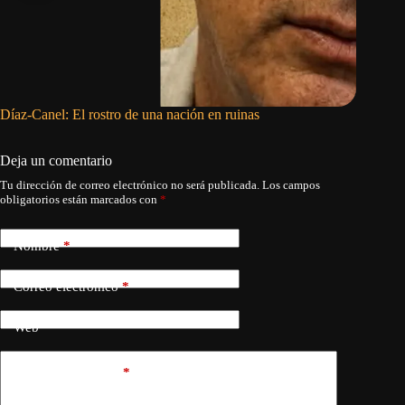
Díaz-Canel: El rostro de una nación en ruinas
Autodida
Deja un comentario
Tu dirección de correo electrónico no será publicada.
Los campos
obligatorios están marcados con
*
Nombre
*
Correo electrónico
*
Web
Añadir comentario
*