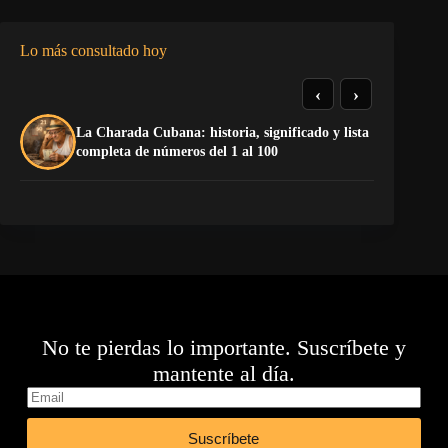
Lo más consultado hoy
‹
›
La Charada Cubana: historia, significado y lista
La
completa de números del 1 al 100
No te pierdas lo importante. Suscríbete y
mantente al día.
Suscríbete