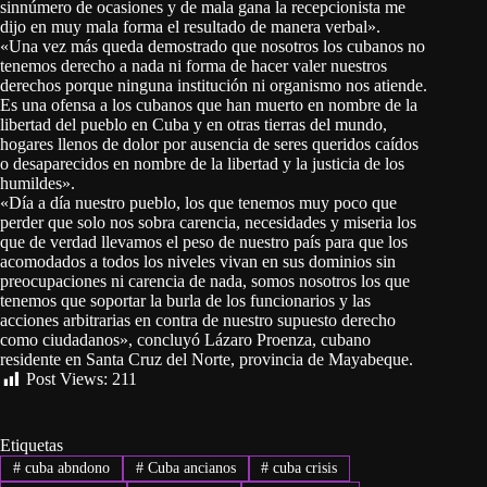
sinnúmero de ocasiones y de mala gana la recepcionista me
dijo en muy mala forma el resultado de manera verbal».
«Una vez más queda demostrado que nosotros los cubanos no
tenemos derecho a nada ni forma de hacer valer nuestros
derechos porque ninguna institución ni organismo nos atiende.
Es una ofensa a los cubanos que han muerto en nombre de la
libertad del pueblo en Cuba y en otras tierras del mundo,
hogares llenos de dolor por ausencia de seres queridos caídos
o desaparecidos en nombre de la libertad y la justicia de los
humildes».
«Día a día nuestro pueblo, los que tenemos muy poco que
perder que solo nos sobra carencia, necesidades y miseria los
que de verdad llevamos el peso de nuestro país para que los
acomodados a todos los niveles vivan en sus dominios sin
preocupaciones ni carencia de nada, somos nosotros los que
tenemos que soportar la burla de los funcionarios y las
acciones arbitrarias en contra de nuestro supuesto derecho
como ciudadanos», concluyó Lázaro Proenza, cubano
residente en Santa Cruz del Norte, provincia de Mayabeque.
Post Views:
211
Etiquetas
#
cuba abndono
#
Cuba ancianos
#
cuba crisis