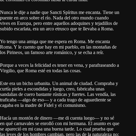
Nunca le dije a nadie que Sancti Spíritus me encanta. Tiene un
puente en arco sobre el río. Nada del otro mundo cuando
vives en Europa, pero entre aquellos adoquines y tejadillos de
subido escarlata, era un arco etrusco que te llevaba a Roma.
Yo tengo una amiga que me espera en Roma. Me encanta
Roma. Y le cuento que hay en mi pueblo, en las montañas de
los Pirineos, un famoso arte románico, y se echa a reír.
Porque a veces la felicidad es tener en vena, y parafraseando a
Virgilio, que Roma esté en todas las cosas.
Este era un bicho urbanita. Un animal de ciudad. Compraba y
curtía pieles a escondidas y luego, creo, fabricaba unas
sandalias de cuero bastante rústicas y fuertes. Las vendía, las
traficaba —algo de eso— y a cada trago de aguardiente se
cagaba en la madre de Fidel y el comunismo.
Hacía un montón de dinero —me di cuenta luego— y no sé
en qué carnavales se enrolló con mi hermana. El asunto es que
se apareció en mi casa una buena tarde. Lo cual prueba que
las leyes de los hombres cambian, pero las de la naturaleza no: