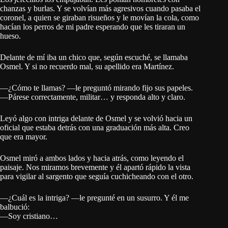
chanzas y burlas. Y se volvían más agresivos cuando pasaba el
coronel, a quien se giraban risueños y le movían la cola, como
hacían los perros de mi padre esperando que les tiraran un
hueso.
Delante de mí iba un chico que, según escuché, se llamaba
Osmel. Y si no recuerdo mal, su apellido era Martínez.
—¿Cómo te llamas? —le preguntó mirando fijo sus papeles.
—Párese correctamente, militar… y responda alto y claro.
Leyó algo con intriga delante de Osmel y se volvió hacia un
oficial que estaba detrás con una graduación más alta. Creo
que era mayor.
Osmel miró a ambos lados y hacia atrás, como leyendo el
paisaje. Nos miramos brevemente y él apartó rápido la vista
para vigilar al sargento que seguía cuchicheando con el otro.
—¿Cuál es la intriga? —le pregunté en un susurro. Y él me
balbució:
—Soy cristiano…