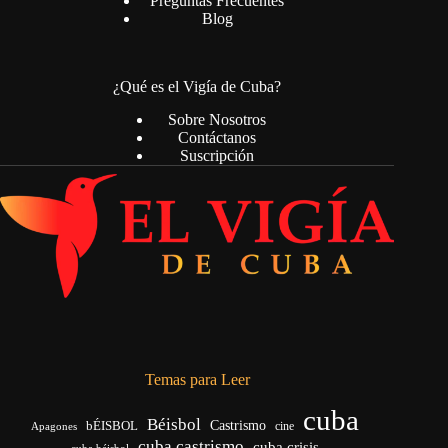
Preguntas Frecuentes
Blog
¿Qué es el Vigía de Cuba?
Sobre Nosotros
Contáctanos
Suscripción
Temas para Leer
cuba
Béisbol
bÉISBOL
Castrismo
cine
Apagones
cuba castrismo
cuba crisis