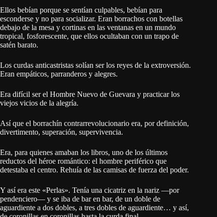
Ellos bebían porque se sentían culpables, bebían para
esconderse y no para socializar. Eran borrachos con botellas
debajo de la mesa y cortinas en las ventanas en un mundo
tropical, fosforescente, que ellos ocultaban con un trapo de
satén barato.
Los curdas anticastristas solían ser los reyes de la extroversión.
Eran empáticos, parranderos y alegres.
Era difícil ser el Hombre Nuevo de Guevara y practicar los
viejos vicios de la alegría.
Así que el borrachín contrarrevolucionario era, por definición,
divertimento, superación, supervivencia.
Era, para quienes amaban los libros, uno de los últimos
reductos del héroe romántico: el hombre periférico que
detestaba el centro. Rehuía de las camisas de fuerza del poder.
Y así era este «Perlas». Tenía una cicatriz en la nariz —por
pendenciero— y se iba de bar en bar, de un doble de
aguardiente a dos dobles, a tres dobles de aguardiente… y así,
de coronillas en coronillas hasta la curda final.