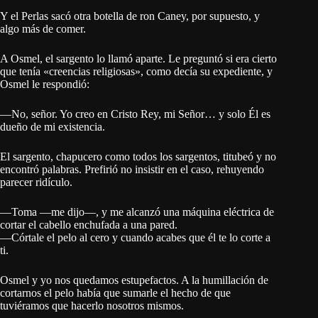
Y el Perlas sacó otra botella de ron Caney, por supuesto, y
algo más de comer.
A Osmel, el sargento lo llamó aparte. Le preguntó si era cierto
que tenía «creencias religiosas», como decía su expediente, y
Osmel le respondió:
—No, señor. Yo creo en Cristo Rey, mi Señor… y solo Él es
dueño de mi existencia.
El sargento, chapucero como todos los sargentos, titubeó y no
encontró palabras. Prefirió no insistir en el caso, rehuyendo
parecer ridículo.
—Toma —me dijo—, y me alcanzó una máquina eléctrica de
cortar el cabello enchufada a una pared.
—Córtale el pelo al cero y cuando acabes que él te lo corte a
ti.
Osmel y yo nos quedamos estupefactos. A la humillación de
cortarnos el pelo había que sumarle el hecho de que
tuviéramos que hacerlo nosotros mismos.