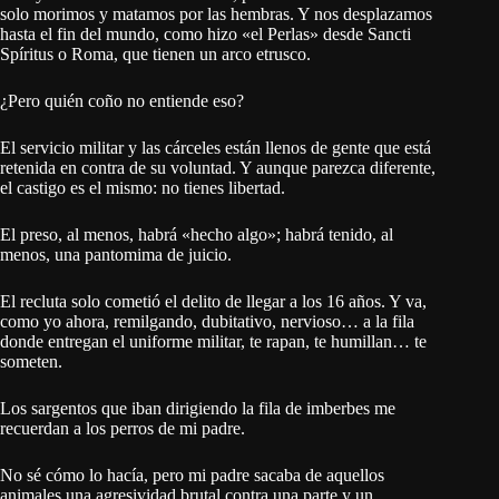
solo morimos y matamos por las hembras. Y nos desplazamos
hasta el fin del mundo, como hizo «el Perlas» desde Sancti
Spíritus o Roma, que tienen un arco etrusco.
¿Pero quién coño no entiende eso?
El servicio militar y las cárceles están llenos de gente que está
retenida en contra de su voluntad. Y aunque parezca diferente,
el castigo es el mismo: no tienes libertad.
El preso, al menos, habrá «hecho algo»; habrá tenido, al
menos, una pantomima de juicio.
El recluta solo cometió el delito de llegar a los 16 años. Y va,
como yo ahora, remilgando, dubitativo, nervioso… a la fila
donde entregan el uniforme militar, te rapan, te humillan… te
someten.
Los sargentos que iban dirigiendo la fila de imberbes me
recuerdan a los perros de mi padre.
No sé cómo lo hacía, pero mi padre sacaba de aquellos
animales una agresividad brutal contra una parte y un