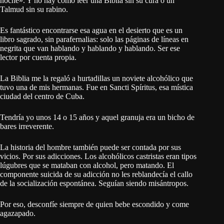
noche». Y no hay como leer una Biblia sin su cura o un
Talmud sin su rabino.
Es fantástico encontrarse esa agua en el desierto que es un
libro sagrado, sin parafernalias: solo las páginas de líneas en
negrita que van hablando y hablando y hablando. Ser ese
lector por cuenta propia.
La Biblia me la regaló a hurtadillas un noviete alcohólico que
tuvo una de mis hermanas. Fue en Sancti Spíritus, esa mística
ciudad del centro de Cuba.
Tendría yo unos 14 o 15 años y aquel granuja era un bicho de
bares irreverente.
La historia del hombre también puede ser contada por sus
vicios. Por sus adicciones. Los alcohólicos castristas eran tipos
lúgubres que se mataban con alcohol, pero matando. El
componente suicida de su adicción no les reblandecía el callo
de la socialización espontánea. Seguían siendo misántropos.
Por eso, desconfíe siempre de quien bebe escondido y come
agazapado.