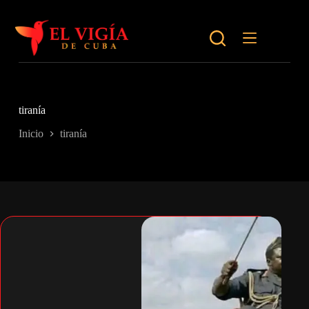
Saltar
al
contenido
tiranía
Inicio
tiranía