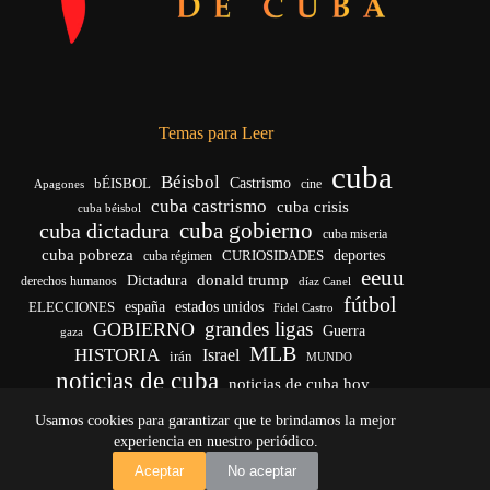
Temas para Leer
cuba
Béisbol
bÉISBOL
Castrismo
cine
Apagones
cuba castrismo
cuba crisis
cuba béisbol
cuba gobierno
cuba dictadura
cuba miseria
cuba pobreza
CURIOSIDADES
deportes
cuba régimen
eeuu
donald trump
Dictadura
derechos humanos
díaz Canel
fútbol
españa
ELECCIONES
estados unidos
Fidel Castro
grandes ligas
GOBIERNO
Guerra
gaza
MLB
HISTORIA
Israel
irán
MUNDO
noticias de cuba
noticias de cuba hoy
venezuela
real madrid
Rusia
Trump
régimen cubano
Ucrania
Usamos cookies para garantizar que te brindamos la mejor
vida
yankees
experiencia en nuestro periódico.
Copyright © 2026 - El Vigía de Cuba
Aceptar
No aceptar
Desarrollo, mantenimiento web y SEO por
Iván Calás
·