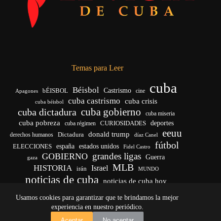
Temas para Leer
cuba
Béisbol
bÉISBOL
Castrismo
cine
Apagones
cuba castrismo
cuba crisis
cuba béisbol
cuba gobierno
cuba dictadura
cuba miseria
cuba pobreza
CURIOSIDADES
deportes
cuba régimen
eeuu
donald trump
Dictadura
derechos humanos
díaz Canel
fútbol
españa
ELECCIONES
estados unidos
Fidel Castro
grandes ligas
GOBIERNO
Guerra
gaza
MLB
HISTORIA
Israel
irán
MUNDO
noticias de cuba
noticias de cuba hoy
venezuela
real madrid
Rusia
Trump
régimen cubano
Ucrania
Usamos cookies para garantizar que te brindamos la mejor
vida
yankees
experiencia en nuestro periódico.
Copyright © 2026 - El Vigía de Cuba
Aceptar
No aceptar