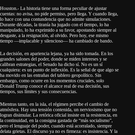
Houston.- La historia tiene una forma peculiar de ajustar
cuentas: no avisa, no pide permiso, pero llega. Y cuando llega,
lo hace con una contundencia que no admite simulaciones.
Durante décadas, la tiranía ha jugado con el tiempo, lo ha
manipulado, lo ha exprimido a su favor, apostando siempre al
desgaste, a la resignación, al olvido. Pero hoy, ese mismo
tiempo —implacable y silencioso— ha cambiado de bando.
La decisión, en apariencia lejana, ya ha sido tomada. En los
grandes salones del poder, donde se miden intereses y se
calibran estrategias, el Senado ha dicho sí. No es un sí
cualquiera: es un punto de inflexión. Es la señal de que algo se
ha movido en las entrañas del tablero geopolítico. Sin
embargo, como ocurre en los momentos cruciales, solo
Donald Trump conoce el alcance real de esa decisión, sus
tiempos, sus límites y sus consecuencias.
Mientras tanto, en la isla, el régimen percibe el cambio de
atmósfera. Hay una tensión contenida, un nerviosismo que no
logran disimular. La retórica oficial insiste en la resistencia, en
la continuidad, en la consigna gastada de “más socialismo”,
pero el lenguaje del poder, cuando está acorralado, siempre
delata grietas. El discurso ya no es firmeza: es insistencia. Y la