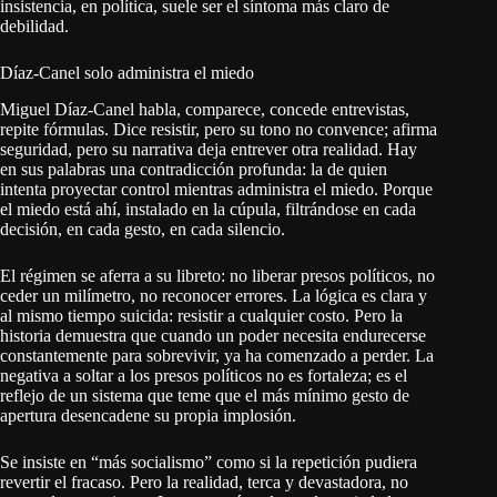
insistencia, en política, suele ser el síntoma más claro de
debilidad.
Díaz-Canel solo administra el miedo
Miguel Díaz-Canel habla, comparece, concede entrevistas,
repite fórmulas. Dice resistir, pero su tono no convence; afirma
seguridad, pero su narrativa deja entrever otra realidad. Hay
en sus palabras una contradicción profunda: la de quien
intenta proyectar control mientras administra el miedo. Porque
el miedo está ahí, instalado en la cúpula, filtrándose en cada
decisión, en cada gesto, en cada silencio.
El régimen se aferra a su libreto: no liberar presos políticos, no
ceder un milímetro, no reconocer errores. La lógica es clara y
al mismo tiempo suicida: resistir a cualquier costo. Pero la
historia demuestra que cuando un poder necesita endurecerse
constantemente para sobrevivir, ya ha comenzado a perder. La
negativa a soltar a los presos políticos no es fortaleza; es el
reflejo de un sistema que teme que el más mínimo gesto de
apertura desencadene su propia implosión.
Se insiste en “más socialismo” como si la repetición pudiera
revertir el fracaso. Pero la realidad, terca y devastadora, no