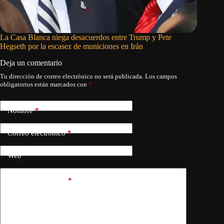
La Casa Blanca niega desacuerdos entre Trump y Pete
La sober
Hegseth por la escasez de municiones en Irán
revoluci
Deja un comentario
Tu dirección de correo electrónico no será publicada.
Los campos
obligatorios están marcados con
*
Nombre
*
Correo electrónico
*
Web
Añadir comentario
*