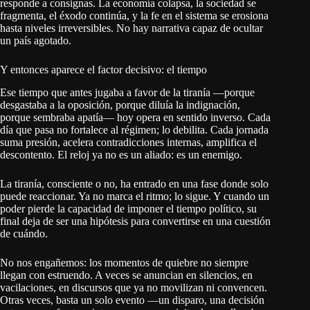
responde a consignas. La economía colapsa, la sociedad se
fragmenta, el éxodo continúa, y la fe en el sistema se erosiona
hasta niveles irreversibles. No hay narrativa capaz de ocultar
un país agotado.
Y entonces aparece el factor decisivo: el tiempo
Ese tiempo que antes jugaba a favor de la tiranía —porque
desgastaba a la oposición, porque diluía la indignación,
porque sembraba apatía— hoy opera en sentido inverso. Cada
día que pasa no fortalece al régimen; lo debilita. Cada jornada
suma presión, acelera contradicciones internas, amplifica el
descontento. El reloj ya no es un aliado: es un enemigo.
La tiranía, consciente o no, ha entrado en una fase donde solo
puede reaccionar. Ya no marca el ritmo; lo sigue. Y cuando un
poder pierde la capacidad de imponer el tiempo político, su
final deja de ser una hipótesis para convertirse en una cuestión
de cuándo.
No nos engañemos: los momentos de quiebre no siempre
llegan con estruendo. A veces se anuncian en silencios, en
vacilaciones, en discursos que ya no movilizan ni convencen.
Otras veces, basta un solo evento —un disparo, una decisión