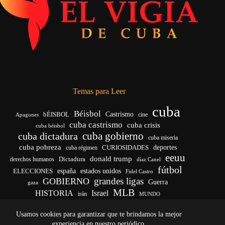
Temas para Leer
cuba
Béisbol
bÉISBOL
Castrismo
cine
Apagones
cuba castrismo
cuba crisis
cuba béisbol
cuba gobierno
cuba dictadura
cuba miseria
cuba pobreza
deportes
cuba régimen
CURIOSIDADES
eeuu
donald trump
Dictadura
derechos humanos
díaz Canel
fútbol
ELECCIONES
españa
estados unidos
Fidel Castro
grandes ligas
GOBIERNO
Guerra
gaza
MLB
HISTORIA
Israel
irán
MUNDO
noticias de cuba
noticias de cuba hoy
real madrid
Usamos cookies para garantizar que te brindamos la mejor
venezuela
Rusia
vida
Trump
régimen cubano
Ucrania
yankees
experiencia en nuestro periódico.