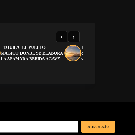
‹
›
TEQUILA, EL PUEBLO
Liberación de Cuba: cómo pa
MÁGICO DONDE SE ELABORA
de la dictadura a la democra
LA AFAMADA BEBIDA AGAVE
sin caer en otra dictadura
Suscríbete