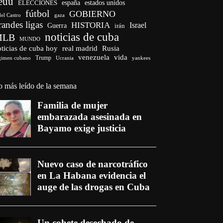
euu
españa
ELECCIONES
estados unidos
fútbol
GOBIERNO
del Castro
gaza
randes ligas
HISTORIA
Israel
Guerra
irán
noticias de cuba
MLB
MUNDO
ticias de cuba hoy
real madrid
Rusia
venezuela
vida
Trump
gimen cubano
Ucrania
yankees
o más leído de la semana