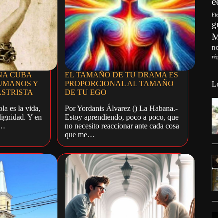
e
Fi
g
no
ré
NA CUBA
EL TAMAÑO DE TU DRAMA ES
UMANOS Y
PROPORCIONAL AL TAMAÑO
L
ASTRISTA
DE TU EGO
la es la vida,
Por Yordanis Álvarez () La Habana.-
dignidad. Y en
Estoy aprendiendo, poco a poco, que
l…
no necesito reaccionar ante cada cosa
que me…