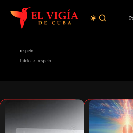
Saltar
al
contenido
P
respeto
Inicio
respeto