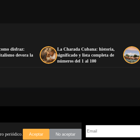
como disfraz:
La Charada Cubana: historia,
italismo devora la
significado y lista completa de
números del 1 al 100
te
ro periódico.
Aceptar
No aceptar