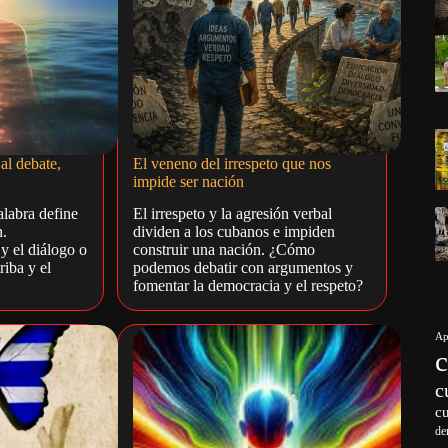
al debate,
El veneno del irrespeto que nos
impide ser nación
alabra define
El irrespeto y la agresión verbal
n.
dividen a los cubanos e impiden
y el diálogo o
construir una nación. ¿Cómo
riba y el
podemos debatir con argumentos y
fomentar la democracia y el respeto?
Ap
c
c
de