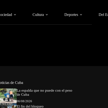
Sociedad
Cultura
Deportes
Del E
oticias de Cuba
La espalda que no puede con el peso
de Cuba
06/08/2026
El fin del bloqueo