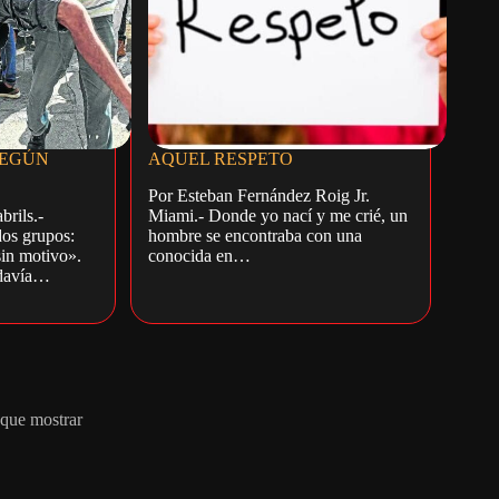
SEGÚN
AQUEL RESPETO
Por Esteban Fernández Roig Jr.
rils.-
Miami.- Donde yo nací y me crié, un
os grupos:
hombre se encontraba con una
sin motivo».
conocida en…
odavía…
que mostrar