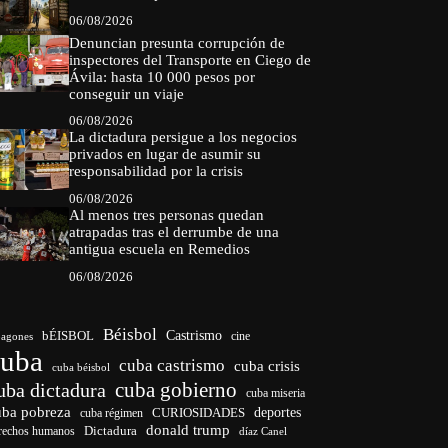
06/08/2026
Denuncian presunta corrupción de
inspectores del Transporte en Ciego de
Ávila: hasta 10 000 pesos por
conseguir un viaje
06/08/2026
La dictadura persigue a los negocios
privados en lugar de asumir su
responsabilidad por la crisis
06/08/2026
Al menos tres personas quedan
atrapadas tras el derrumbe de una
antigua escuela en Remedios
06/08/2026
Béisbol
bÉISBOL
Castrismo
cine
agones
cuba
cuba castrismo
cuba crisis
cuba béisbol
cuba gobierno
uba dictadura
cuba miseria
uba pobreza
CURIOSIDADES
deportes
cuba régimen
donald trump
Dictadura
rechos humanos
díaz Canel