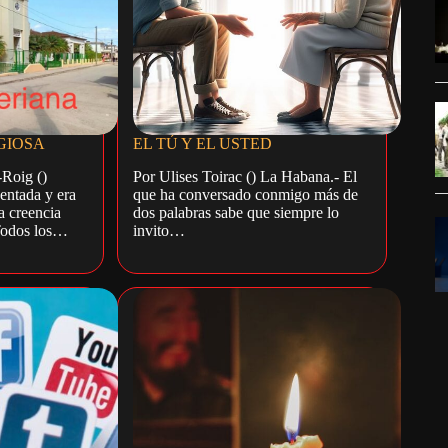
GIOSA
EL TÚ Y EL USTED
Roig ()
Por Ulises Toirac () La Habana.- El
entada y era
que ha conversado conmigo más de
a creencia
dos palabras sabe que siempre lo
Todos los…
invito…