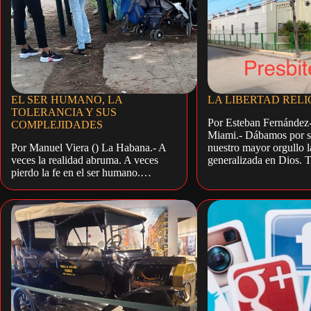
EL SER HUMANO, LA
LA LIBERTAD RELI
TOLERANCIA Y SUS
Por Esteban Fernández-
COMPLEJIDADES
Miami.- Dábamos por s
Por Manuel Viera () La Habana.- A
nuestro mayor orgullo l
veces la realidad abruma. A veces
generalizada en Dios. 
pierdo la fe en el ser humano.…