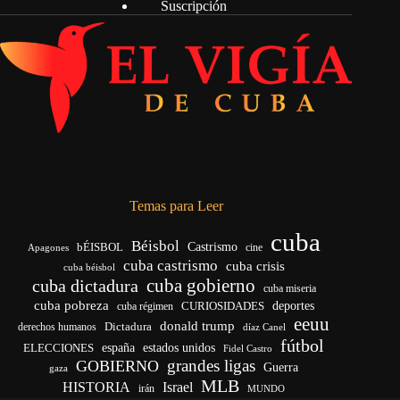
Suscripción
Temas para Leer
cuba
Béisbol
bÉISBOL
Castrismo
cine
Apagones
cuba castrismo
cuba crisis
cuba béisbol
cuba gobierno
cuba dictadura
cuba miseria
cuba pobreza
deportes
cuba régimen
CURIOSIDADES
eeuu
donald trump
Dictadura
derechos humanos
díaz Canel
fútbol
ELECCIONES
españa
estados unidos
Fidel Castro
grandes ligas
GOBIERNO
Guerra
gaza
MLB
HISTORIA
Israel
irán
MUNDO