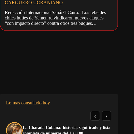
CARGUERO UCRANIANO
Redacción Internacional Saná/El Cairo.- Los rebeldes
chiíes hutíes de Yemen reivindicaron nuevos ataques
“con impacto directo” contra otros tres buques…
Lo más consultado hoy
‹
›
La Charada Cubana: historia, significado y lista
De
completa de números del 1 al 100
ga