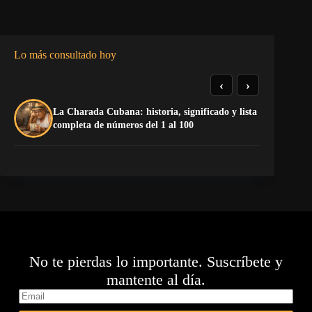
Lo más consultado hoy
‹
›
La Charada Cubana: historia, significado y lista
El
completa de números del 1 al 100
de
No te pierdas lo importante. Suscríbete y
mantente al día.