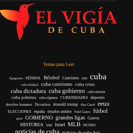
Temas para Leer
cuba
Béisbol
bÉISBOL
Castrismo
cine
Apagones
cuba castrismo
cuba crisis
cuba béisbol
cuba gobierno
cuba dictadura
cuba miseria
cuba pobreza
CURIOSIDADES
deportes
cuba régimen
eeuu
donald trump
Dictadura
derechos humanos
díaz Canel
fútbol
españa
ELECCIONES
estados unidos
Fidel Castro
grandes ligas
GOBIERNO
Guerra
gaza
MLB
HISTORIA
Israel
irán
MUNDO
noticias de cuba
noticias de cuba hoy