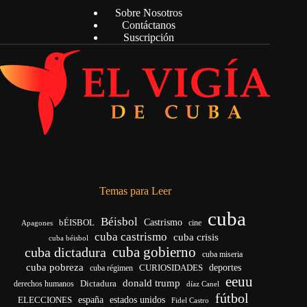
Sobre Nosotros
Contáctanos
Suscripción
Temas para Leer
cuba
Béisbol
bÉISBOL
Castrismo
cine
Apagones
cuba castrismo
cuba crisis
cuba béisbol
cuba gobierno
cuba dictadura
cuba miseria
cuba pobreza
CURIOSIDADES
deportes
cuba régimen
eeuu
donald trump
Dictadura
derechos humanos
díaz Canel
fútbol
españa
ELECCIONES
estados unidos
Fidel Castro