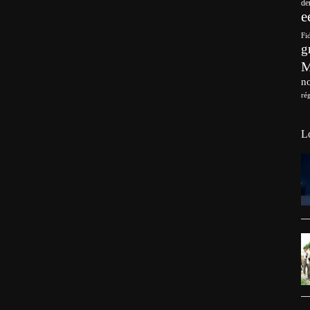
de
e
Fi
g
no
ré
L