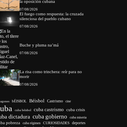
la oposición cubana
07/08/2026
El fuego como respuesta: la cruzada
silenciosa del pueblo cubano
07/08/2026
Buche y pluma na’má
07/08/2026
La risa como trinchera: reír para no
morir
07/08/2026
Béisbol
bÉISBOL
Castrismo
cine
agones
cuba
cuba castrismo
cuba crisis
cuba béisbol
cuba gobierno
uba dictadura
cuba miseria
uba pobreza
CURIOSIDADES
deportes
cuba régimen