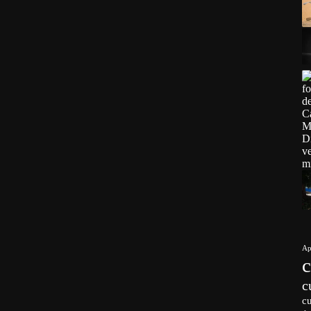
Ap
c
c