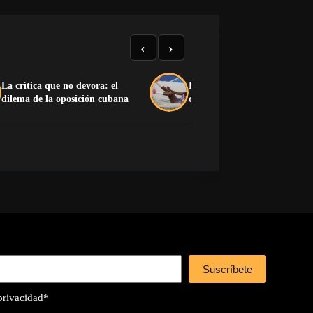
‹
›
La crítica que no devora: el
El medallero que el castrismo
dilema de la oposición cubana
quiere esconder
Suscríbete
 privacidad
*