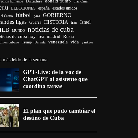
donald trump
Dictadura
rechos humanos
díaz Canel
euu
españa
ELECCIONES
estados unidos
fútbol
GOBIERNO
del Castro
gaza
randes ligas
HISTORIA
Israel
Guerra
irán
noticias de cuba
MLB
MUNDO
ticias de cuba hoy
real madrid
Rusia
venezuela
vida
Trump
gimen cubano
Ucrania
yankees
o más leído de la semana