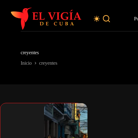
Saltar
al
contenido
P
creyentes
Inicio
creyentes