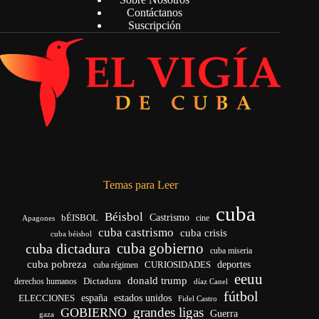
Contáctanos
Suscripción
Temas para Leer
cuba
Béisbol
bÉISBOL
Castrismo
cine
Apagones
cuba castrismo
cuba crisis
cuba béisbol
cuba gobierno
cuba dictadura
cuba miseria
cuba pobreza
CURIOSIDADES
deportes
cuba régimen
eeuu
donald trump
Dictadura
derechos humanos
díaz Canel
fútbol
españa
ELECCIONES
estados unidos
Fidel Castro
grandes ligas
GOBIERNO
Guerra
gaza