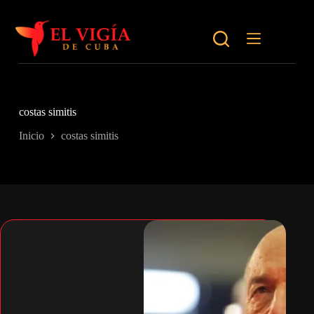
Saltar
al
contenido
costas simitis
Inicio
costas simitis