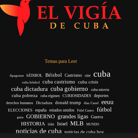
Temas para Leer
cuba
Béisbol
bÉISBOL
Castrismo
cine
Apagones
cuba castrismo
cuba crisis
cuba béisbol
cuba gobierno
cuba dictadura
cuba miseria
cuba pobreza
CURIOSIDADES
deportes
cuba régimen
eeuu
donald trump
Dictadura
derechos humanos
díaz Canel
fútbol
españa
ELECCIONES
estados unidos
Fidel Castro
grandes ligas
GOBIERNO
Guerra
gaza
MLB
HISTORIA
Israel
irán
MUNDO
noticias de cuba
noticias de cuba hoy
venezuela