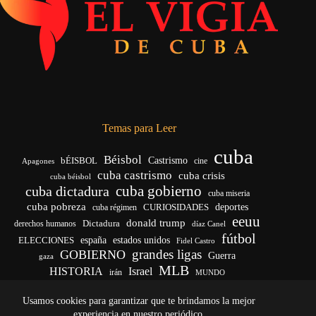
Temas para Leer
cuba
Béisbol
bÉISBOL
Castrismo
cine
Apagones
cuba castrismo
cuba crisis
cuba béisbol
cuba gobierno
cuba dictadura
cuba miseria
cuba pobreza
deportes
cuba régimen
CURIOSIDADES
eeuu
donald trump
Dictadura
derechos humanos
díaz Canel
fútbol
ELECCIONES
españa
estados unidos
Fidel Castro
grandes ligas
GOBIERNO
Guerra
gaza
MLB
HISTORIA
Israel
irán
MUNDO
noticias de cuba
noticias de cuba hoy
real madrid
Usamos cookies para garantizar que te brindamos la mejor
venezuela
Rusia
vida
Trump
régimen cubano
Ucrania
yankees
experiencia en nuestro periódico.