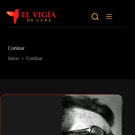
Saltar
al
contenido
Cortázar
Inicio
Cortázar