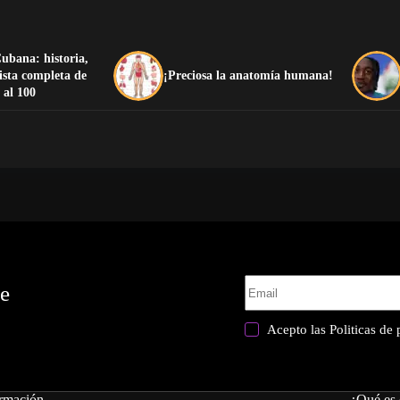
ubana: historia,
lista completa de
¡Preciosa la anatomía humana!
 al 100
te
Acepto las
Politicas de
rmación
¿Qué es 