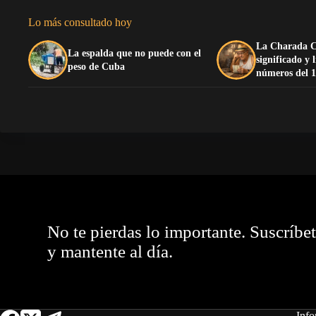
Lo más consultado hoy
La Charada C
La espalda que no puede con el
significado y 
peso de Cuba
números del 1
No te pierdas lo importante. Suscríbe
y mantente al día.
Info