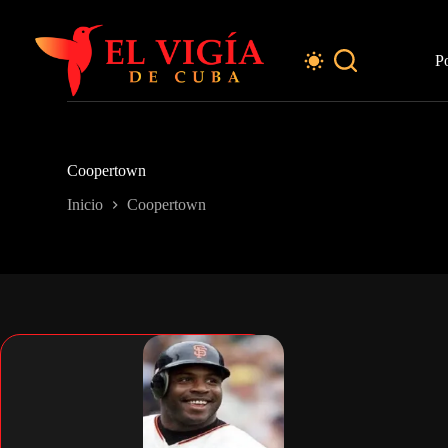
Saltar
al
contenido
P
Coopertown
Inicio
Coopertown