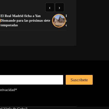
‹
›
El Real Madrid ficha a Yan
La guerra y la arena acumul
Diomande para las próximas siete
amenazan las pirámides de 
temporadas
en Sudán
Suscríbete
 privacidad
*
el Vigía de Cuba?