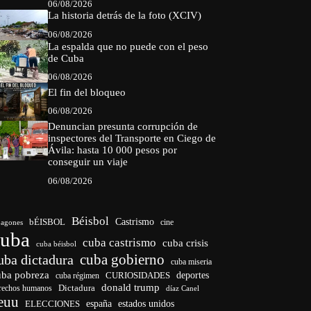
06/08/2026
La historia detrás de la foto (XCIV)
06/08/2026
La espalda que no puede con el peso
de Cuba
06/08/2026
El fin del bloqueo
06/08/2026
Denuncian presunta corrupción de
inspectores del Transporte en Ciego de
Ávila: hasta 10 000 pesos por
conseguir un viaje
06/08/2026
Béisbol
bÉISBOL
Castrismo
cine
agones
cuba
cuba castrismo
cuba crisis
cuba béisbol
cuba gobierno
uba dictadura
cuba miseria
uba pobreza
CURIOSIDADES
deportes
cuba régimen
donald trump
Dictadura
rechos humanos
díaz Canel
euu
españa
ELECCIONES
estados unidos