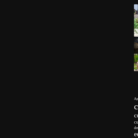
Ap
c
c
de
e