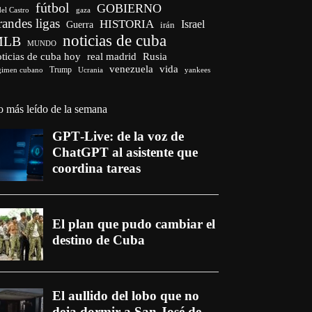
fútbol
GOBIERNO
del Castro
gaza
randes ligas
HISTORIA
Israel
Guerra
irán
noticias de cuba
MLB
MUNDO
ticias de cuba hoy
real madrid
Rusia
venezuela
vida
Trump
gimen cubano
Ucrania
yankees
o más leído de la semana