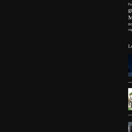
Fi
g
no
ré
L