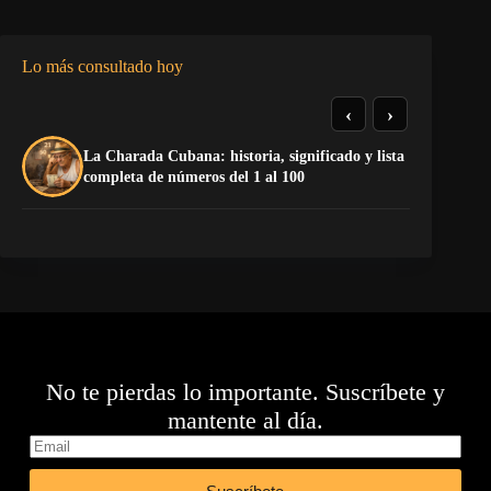
Lo más consultado hoy
‹
›
La Charada Cubana: historia, significado y lista
El
completa de números del 1 al 100
de
No te pierdas lo importante. Suscríbete y
mantente al día.