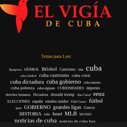
Temas para Leer
cuba
Béisbol
bÉISBOL
Castrismo
cine
Apagones
cuba castrismo
cuba crisis
cuba béisbol
cuba gobierno
cuba dictadura
cuba miseria
cuba pobreza
CURIOSIDADES
deportes
cuba régimen
eeuu
donald trump
Dictadura
derechos humanos
díaz Canel
fútbol
españa
ELECCIONES
estados unidos
Fidel Castro
grandes ligas
GOBIERNO
Guerra
gaza
MLB
HISTORIA
Israel
irán
MUNDO
noticias de cuba
noticias de cuba hoy
venezuela