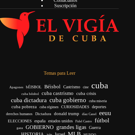
Contáctanos
Suscripción
Temas para Leer
cuba
Béisbol
bÉISBOL
Castrismo
cine
Apagones
cuba castrismo
cuba crisis
cuba béisbol
cuba gobierno
cuba dictadura
cuba miseria
cuba pobreza
deportes
cuba régimen
CURIOSIDADES
eeuu
donald trump
Dictadura
derechos humanos
díaz Canel
fútbol
ELECCIONES
españa
estados unidos
Fidel Castro
grandes ligas
GOBIERNO
Guerra
gaza
MLB
HISTORIA
Israel
irán
MUNDO