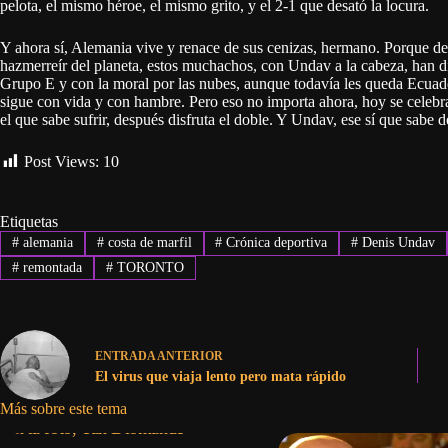
pelota, el mismo héroe, el mismo grito, y el 2-1 que desató la locura.
Y ahora sí, Alemania vive y renace de sus cenizas, hermano. Porque de
hazmerreír del planeta, estos muchachos, con Undav a la cabeza, han dic
Grupo E y con la moral por las nubes, aunque todavía les queda Ecuad
sigue con vida y con hambre. Pero eso no importa ahora, hoy se celebra,
el que sabe sufrir, después disfruta el doble. Y Undav, ese sí que sabe 
Post Views:
10
Etiquetas
#
alemania
#
costa de marfil
#
Crónica deportiva
#
Denis Undav
#
remontada
#
TORONTO
ENTRADA
ANTERIOR
El virus que viaja lento pero mata rápido
Más sobre este tema