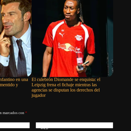
Infantino en una
El culebrón Diomande se enquista: el
El Barcel
 mentido y
Leipzig frena el fichaje mientras las
Julián Ál
agencias se disputan los derechos del
jugador
án marcados con
*
Web