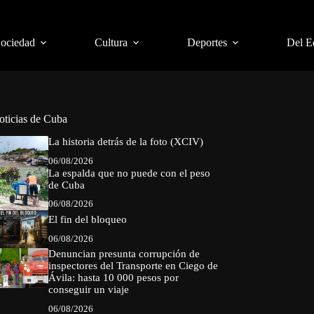
Sociedad
Cultura
Deportes
Del E
oticias de Cuba
La historia detrás de la foto (XCIV)
06/08/2026
La espalda que no puede con el peso
de Cuba
06/08/2026
El fin del bloqueo
06/08/2026
Denuncian presunta corrupción de
inspectores del Transporte en Ciego de
Ávila: hasta 10 000 pesos por
conseguir un viaje
06/08/2026