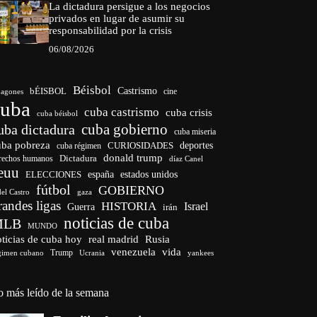
La dictadura persigue a los negocios
privados en lugar de asumir su
responsabilidad por la crisis
06/08/2026
Béisbol
bÉISBOL
Castrismo
cine
agones
cuba
cuba castrismo
cuba crisis
cuba béisbol
cuba gobierno
uba dictadura
cuba miseria
uba pobreza
CURIOSIDADES
deportes
cuba régimen
donald trump
Dictadura
rechos humanos
díaz Canel
euu
españa
ELECCIONES
estados unidos
fútbol
GOBIERNO
del Castro
gaza
randes ligas
HISTORIA
Israel
Guerra
irán
noticias de cuba
MLB
MUNDO
ticias de cuba hoy
real madrid
Rusia
venezuela
vida
Trump
gimen cubano
Ucrania
yankees
o más leído de la semana