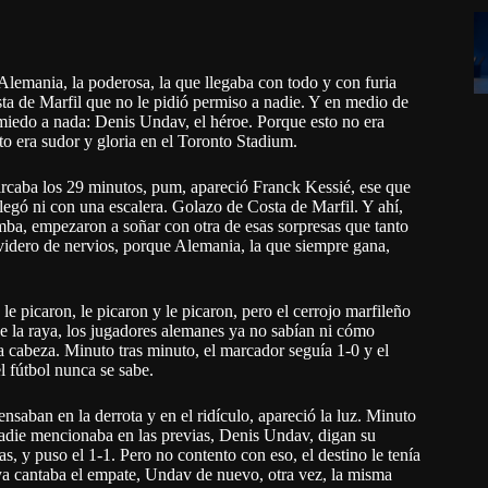
Alemania, la poderosa, la que llegaba con todo y con furia
a de Marfil que no le pidió permiso a nadie. Y en medio de
 miedo a nada: Denis Undav, el héroe. Porque esto no era
sto era sudor y gloria en el Toronto Stadium.
rcaba los 29 minutos, pum, apareció Franck Kessié, ese que
llegó ni con una escalera. Golazo de Costa de Marfil. Y ahí,
mba, empezaron a soñar con otra de esas sorpresas que tanto
ervidero de nervios, porque Alemania, la que siempre gana,
le picaron, le picaron y le picaron, pero el cerrojo marfileño
de la raya, los jugadores alemanes ya no sabían ni cómo
 la cabeza. Minuto tras minuto, el marcador seguía 1-0 y el
l fútbol nunca se sabe.
aban en la derrota y en el ridículo, apareció la luz. Minuto
e nadie mencionaba en las previas, Denis Undav, digan su
s, y puso el 1-1. Pero no contento con eso, el destino le tenía
ya cantaba el empate, Undav de nuevo, otra vez, la misma