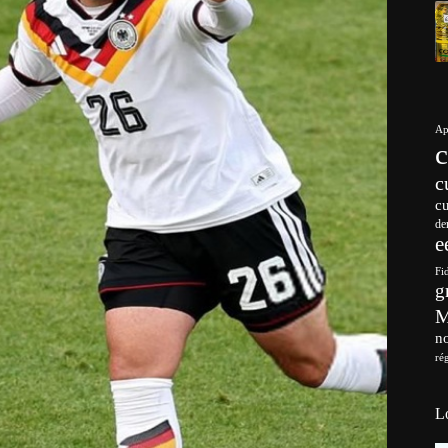
Ap
c
c
de
e
Fi
g
no
ré
L