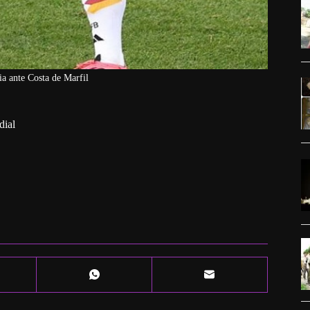
a ante Costa de Marfil
dial