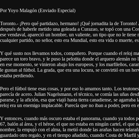
Por Yoyo Malagón (Enviado Especial)
Toronto.- ¡Pero qué partidazo, hermano! ¡Qué jornadita la de Toronto! 
después de haberle metido una goleada a Curazao, se topó con una Cost
ese vendaval, apareció un hombre, un valiente, un tipo que no le tiene
cualquier partido, no señor, esto era Mundial, esto era vida o muerte, e
Y qué susto nos llevamos todos, compañero. Porque cuando el reloj ma
parece un toro bravo, y le puso la pelotita donde el arquero alemán no 
en ese momento, se vinieron abajo los europeos, y los marfileños, cara
le gustan al fútbol. La grada, que era una locura, se convirtió en un h
estaba perdiendo.
Pero el fútbol tiene esas cosas, y por eso lo amamos tanto. Los teutones 
parecía de acero. Julian Nagelsmann, el técnico, se comía las uñas des
pararse, y la afición, esa que viajó hasta tierra canadiense, se agarraba
reloj era un enemigo implacable. Parecía que no iban a poder, pero en e
Y entonces, cuando más oscuro estaba el panorama, cuando ya todos pens
67, balón al área, y el héroe, el que no estaba en ningún cartel, el qu
nombre, la empujó con el alma, la metió donde las arañas hacen telaraña
guardado otro regalo, y en el tiempo añadido, cuando Costa de Marfil 