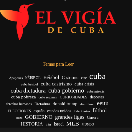
Temas para Leer
cuba
Béisbol
bÉISBOL
Castrismo
cine
Apagones
cuba castrismo
cuba crisis
cuba béisbol
cuba gobierno
cuba dictadura
cuba miseria
cuba pobreza
deportes
cuba régimen
CURIOSIDADES
eeuu
donald trump
Dictadura
derechos humanos
díaz Canel
fútbol
ELECCIONES
españa
estados unidos
Fidel Castro
grandes ligas
GOBIERNO
Guerra
gaza
MLB
HISTORIA
Israel
irán
MUNDO
noticias de cuba
noticias de cuba hoy
real madrid