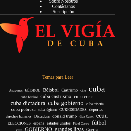
Sobre Nosotros
Contáctanos
Suscripción
Temas para Leer
cuba
Béisbol
bÉISBOL
Castrismo
cine
Apagones
cuba castrismo
cuba crisis
cuba béisbol
cuba gobierno
cuba dictadura
cuba miseria
cuba pobreza
deportes
cuba régimen
CURIOSIDADES
eeuu
donald trump
Dictadura
derechos humanos
díaz Canel
fútbol
ELECCIONES
españa
estados unidos
Fidel Castro
grandes ligas
GOBIERNO
Guerra
gaza