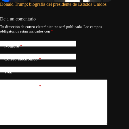
Donald Trump: biografía del presidente de Estados Unidos
Migrant
Unidos d
Deja un comentario
Tu dirección de correo electrónico no será publicada.
Los campos
obligatorios están marcados con
*
Nombre
*
Correo electrónico
*
Web
Añadir comentario
*