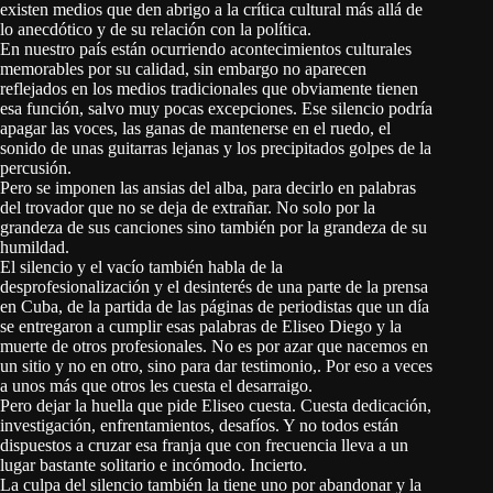
existen medios que den abrigo a la crítica cultural más allá de
lo anecdótico y de su relación con la política.
En nuestro país están ocurriendo acontecimientos culturales
memorables por su calidad, sin embargo no aparecen
reflejados en los medios tradicionales que obviamente tienen
esa función, salvo muy pocas excepciones. Ese silencio podría
apagar las voces, las ganas de mantenerse en el ruedo, el
sonido de unas guitarras lejanas y los precipitados golpes de la
percusión.
Pero se imponen las ansias del alba, para decirlo en palabras
del trovador que no se deja de extrañar. No solo por la
grandeza de sus canciones sino también por la grandeza de su
humildad.
El silencio y el vacío también habla de la
desprofesionalización y el desinterés de una parte de la prensa
en Cuba, de la partida de las páginas de periodistas que un día
se entregaron a cumplir esas palabras de Eliseo Diego y la
muerte de otros profesionales. No es por azar que nacemos en
un sitio y no en otro, sino para dar testimonio,. Por eso a veces
a unos más que otros les cuesta el desarraigo.
Pero dejar la huella que pide Eliseo cuesta. Cuesta dedicación,
investigación, enfrentamientos, desafíos. Y no todos están
dispuestos a cruzar esa franja que con frecuencia lleva a un
lugar bastante solitario e incómodo. Incierto.
La culpa del silencio también la tiene uno por abandonar y la