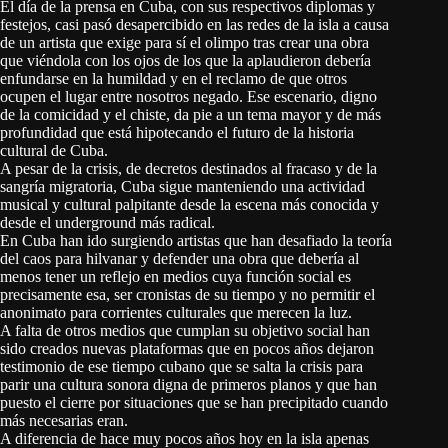
El día de la prensa en Cuba, con sus respectivos diplomas y
festejos, casi pasó desapercibido en las redes de la isla a causa
de un artista que exige para sí el olimpo tras crear una obra
que viéndola con los ojos de los que la aplaudieron debería
enfundarse en la humildad y en el reclamo de que otros
ocupen el lugar entre nosotros negado. Ese escenario, digno
de la comicidad y el chiste, da pie a un tema mayor y de más
profundidad que está hipotecando el futuro de la historia
cultural de Cuba.
A pesar de la crisis, de decretos destinados al fracaso y de la
sangría migratoria, Cuba sigue manteniendo una actividad
musical y cultural palpitante desde la escena más conocida y
desde el underground más radical.
En Cuba han ido surgiendo artistas que han desafiado la teoría
del caos para hilvanar y defender una obra que debería al
menos tener un reflejo en medios cuya función social es
precisamente esa, ser cronistas de su tiempo y no permitir el
anonimato para corrientes culturales que merecen la luz.
A falta de otros medios que cumplan su objetivo social han
sido creados nuevas plataformas que en pocos años dejaron
testimonio de ese tiempo cubano que se salta la crisis para
parir una cultura sonora digna de primeros planos y que han
puesto el cierre por situaciones que se han precipitado cuando
más necesarias eran.
A diferencia de hace muy pocos años hoy en la isla apenas