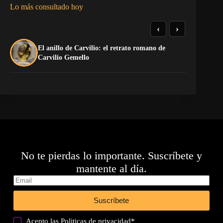
Lo más consultado hoy
‹
›
El anillo de Carvilio: el retrato romano de
El
Carvilio Gemello
No te pierdas lo importante. Suscríbete y
mantente al día.
Suscríbete
Acepto las
Politicas de privacidad
*