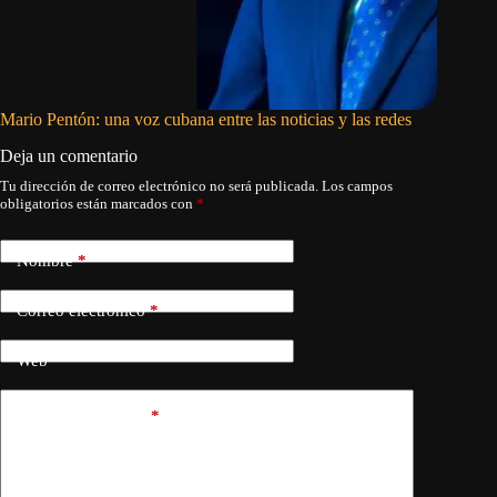
Mario Pentón: una voz cubana entre las noticias y las redes
Se demor
Deja un comentario
Tu dirección de correo electrónico no será publicada.
Los campos
obligatorios están marcados con
*
Nombre
*
Correo electrónico
*
Web
Añadir comentario
*