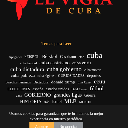
Temas para Leer
cuba
Béisbol
bÉISBOL
Castrismo
cine
Apagones
cuba castrismo
cuba crisis
cuba béisbol
cuba gobierno
cuba dictadura
cuba miseria
cuba pobreza
deportes
cuba régimen
CURIOSIDADES
eeuu
donald trump
Dictadura
derechos humanos
díaz Canel
fútbol
ELECCIONES
españa
estados unidos
Fidel Castro
grandes ligas
GOBIERNO
Guerra
gaza
MLB
HISTORIA
Israel
irán
MUNDO
noticias de cuba
noticias de cuba hoy
real madrid
Usamos cookies para garantizar que te brindamos la mejor
venezuela
Rusia
vida
Trump
régimen cubano
Ucrania
yankees
experiencia en nuestro periódico.
Copyright © 2026 - El Vigía de Cuba
Aceptar
No aceptar