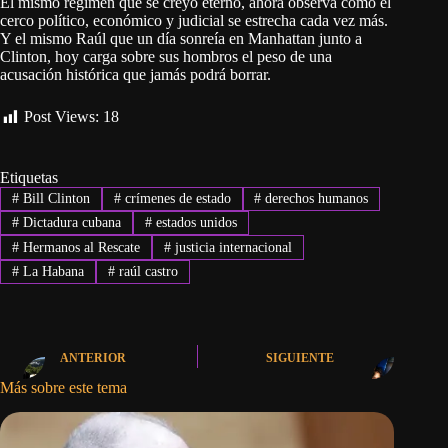
El mismo régimen que se creyó eterno, ahora observa cómo el
cerco político, económico y judicial se estrecha cada vez más.
Y el mismo Raúl que un día sonreía en Manhattan junto a
Clinton, hoy carga sobre sus hombros el peso de una
acusación histórica que jamás podrá borrar.
Post Views:
18
Etiquetas
#
Bill Clinton
#
crímenes de estado
#
derechos humanos
#
Dictadura cubana
#
estados unidos
#
Hermanos al Rescate
#
justicia internacional
#
La Habana
#
raúl castro
ANTERIOR
SIGUIENTE
Más sobre este tema