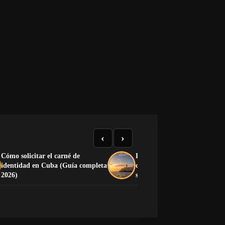
‹
›
Cómo solicitar el carné de
Liberación de Cuba: cómo pa
identidad en Cuba (Guía completa
de la dictadura a la democra
2026)
sin caer en otra dictadura