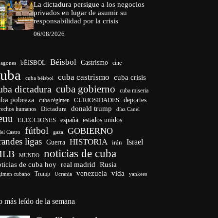
La dictadura persigue a los negocios
privados en lugar de asumir su
responsabilidad por la crisis
06/08/2026
Béisbol
bÉISBOL
Castrismo
cine
agones
cuba
cuba castrismo
cuba crisis
cuba béisbol
cuba gobierno
uba dictadura
cuba miseria
uba pobreza
CURIOSIDADES
deportes
cuba régimen
donald trump
Dictadura
rechos humanos
díaz Canel
euu
españa
ELECCIONES
estados unidos
fútbol
GOBIERNO
del Castro
gaza
randes ligas
HISTORIA
Israel
Guerra
irán
noticias de cuba
MLB
MUNDO
ticias de cuba hoy
real madrid
Rusia
venezuela
vida
Trump
gimen cubano
Ucrania
yankees
o más leído de la semana