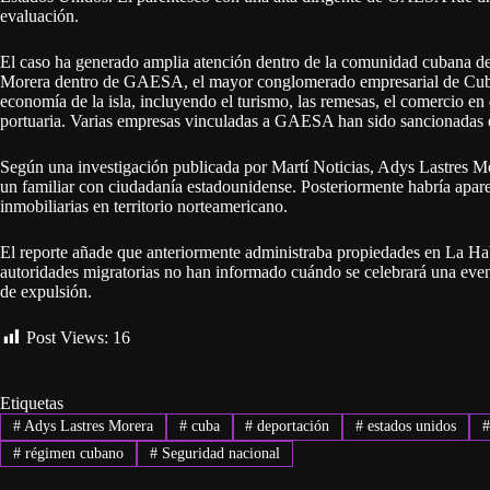
evaluación.
El caso ha generado amplia atención dentro de la comunidad cubana deb
Morera dentro de GAESA, el mayor conglomerado empresarial de Cuba. E
economía de la isla, incluyendo el turismo, las remesas, el comercio en di
portuaria. Varias empresas vinculadas a GAESA han sido sancionadas e
Según una investigación publicada por Martí Noticias, Adys Lastres Mo
un familiar con ciudadanía estadounidense. Posteriormente habría apare
inmobiliarias en territorio norteamericano.
El reporte añade que anteriormente administraba propiedades en La Haba
autoridades migratorias no han informado cuándo se celebrará una event
de expulsión.
Post Views:
16
Etiquetas
#
Adys Lastres Morera
#
cuba
#
deportación
#
estados unidos
#
régimen cubano
#
Seguridad nacional