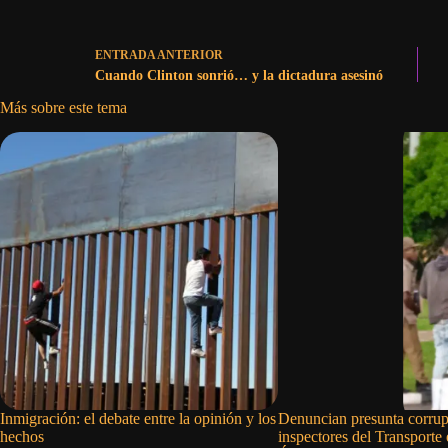
ENTRADA
ANTERIOR
Cuando Clinton sonrió… y la dictadura asesinó
Más sobre este tema
Inmigración: el debate entre la opinión y los
Denuncian presunta corrup
hechos
inspectores del Transporte