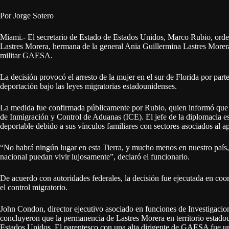
Por Jorge Sotero
Miami.- El secretario de Estado de Estados Unidos, Marco Rubio, orden
Lastres Morera, hermana de la general Ania Guillermina Lastres Morera
militar GAESA.
La decisión provocó el arresto de la mujer en el sur de Florida por part
deportación bajo las leyes migratorias estadounidenses.
La medida fue confirmada públicamente por Rubio, quien informó que 
de Inmigración y Control de Aduanas (ICE). El jefe de la diplomacia e
deportable debido a sus vínculos familiares con sectores asociados al 
“No habrá ningún lugar en esta Tierra, y mucho menos en nuestro país
nacional puedan vivir lujosamente”, declaró el funcionario.
De acuerdo con autoridades federales, la decisión fue ejecutada en coo
el control migratorio.
John Condon, director ejecutivo asociado en funciones de Investigacio
concluyeron que la permanencia de Lastres Morera en territorio estadoun
Estados Unidos. El parentesco con una alta dirigente de GAESA fue uno