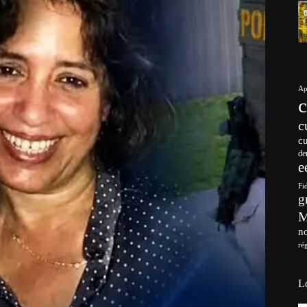
Ap
c
c
de
e
Fi
g
no
ré
L