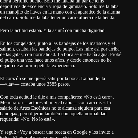
olor a perfume bueno. Solo me faltaba un par de tenis
deportivos de excelencia y ropa de gimnasio. Solo me faltaba
un manojito de llaves en la mano con el aparatico de la alarma
del carro. Solo me faltaba tener un carro afuera de la tienda.
Pero la actitud estaba. Y la asumí con mucha dignidad.
En los congelados, junto a las bandejas de los mariscos y el
salmón, estaban las bandejas de pulpo. Las miré así por arriba
de las gafas, con normalidad. La boca se me hacía agua. Probé
el pulpo una vez, hace unos años, y desde entonces no he
dejado de añorar repetir la experiencia.
El corazón se me quería salir por la boca. La bandejita
—»ita»— costaba unos 3585 pesos.
Con toda actitud le dije a mis compañeros: «No está caro».
Me miraron —actores al fin y al cabo— con cara de: «Tu
salario de Artes Escénicas no te alcanza siquiera para esa
bandeja», pero dijeron también con aquella normalidad
requerida: «No. No lo está».
Y seguí: «Voy a buscar una receta en Google y los invito a
todos. El vino blanco va por ustedes».