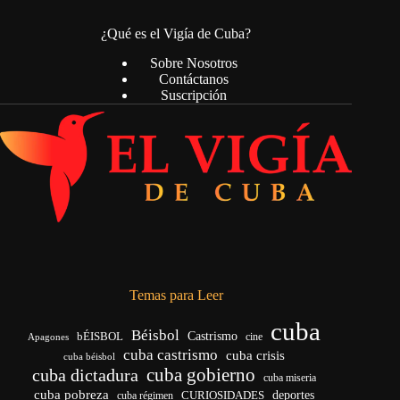
¿Qué es el Vigía de Cuba?
Sobre Nosotros
Contáctanos
Suscripción
Temas para Leer
cuba
Béisbol
bÉISBOL
Castrismo
cine
Apagones
cuba castrismo
cuba crisis
cuba béisbol
cuba gobierno
cuba dictadura
cuba miseria
cuba pobreza
CURIOSIDADES
deportes
cuba régimen