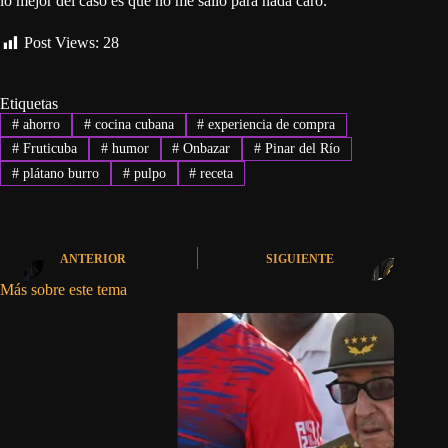
lo mejor del caso es que no me salió para nada caro.
Post Views:
28
Etiquetas
#
ahorro
#
cocina cubana
#
experiencia de compra
#
Fruticuba
#
humor
#
Onbazar
#
Pinar del Río
#
plátano burro
#
pulpo
#
receta
ANTERIOR
SIGUIENTE
Más sobre este tema