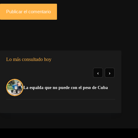
Publicar el comentario
Lo más consultado hoy
‹
›
El
La espalda que no puede con el peso de Cuba
pr