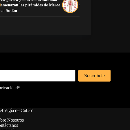
amenazan las pirámides de Meroe
¡Preciosa la anatomía human
en Sudán
Suscríbete
 privacidad
*
el Vigía de Cuba?
bre Nosotros
ntáctanos