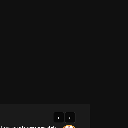
‹
›
La guerra y la arena acumulada