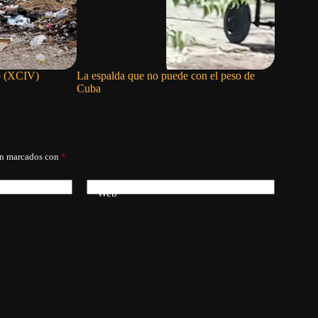
to (XCIV)
La espalda que no puede con el peso de
Denuncian
Cuba
inspector
Ávila: ha
viaje
án marcados con
*
Web