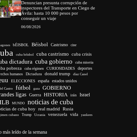
Denuncian presunta corrupción de
inspectores del Transporte en Ciego de
Ávila: hasta 10 000 pesos por
conseguir un viaje
06/08/2026
Béisbol
bÉISBOL
Castrismo
cine
agones
cuba
cuba castrismo
cuba crisis
cuba béisbol
cuba gobierno
uba dictadura
cuba miseria
uba pobreza
CURIOSIDADES
deportes
cuba régimen
donald trump
Dictadura
rechos humanos
díaz Canel
euu
españa
ELECCIONES
estados unidos
fútbol
GOBIERNO
del Castro
gaza
randes ligas
HISTORIA
Israel
Guerra
irán
noticias de cuba
MLB
MUNDO
ticias de cuba hoy
real madrid
Rusia
venezuela
vida
Trump
gimen cubano
Ucrania
yankees
o más leído de la semana