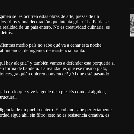
imen se les ocurren estas obras de arte, piezas de un
s fritos y una decoración que intenta gritar “La Patria se
realidad de un país entero. No es creatividad culinaria, es
 detrás.
ientras medio país no sabe qué va a cenar esta noche,
abundancia, de ingenio, de resistencia bonita.
uí hay alegría” y también vamos a defender esta porquería si
 en forma de bandera. La realidad es que ese mismo plato,
Entonces, ¿a quién quieren convencer? ¿Al que está pasando
tal con lo que vive la gente de a pie. Es como si alguien,
ructural.
inteligencia de un pueblo entero. El cubano sabe perfectamente
d sigue ahí, sin filtro: esto no es resistencia creativa, es