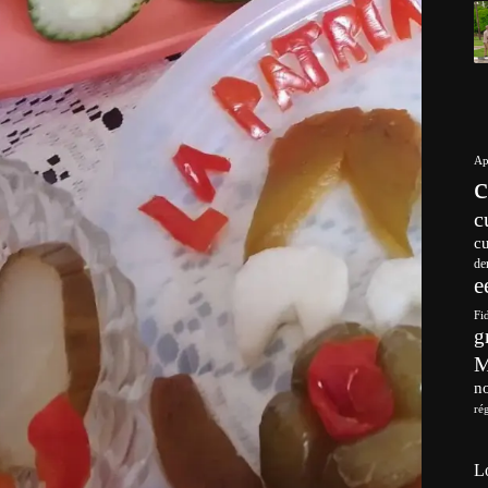
Ap
c
c
de
e
Fi
g
no
ré
L