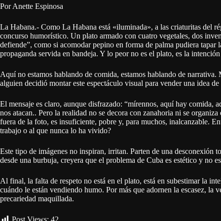
Por Anette Espinosa
La Habana.- Como La Habana está «iluminada», a las criaturitas del rég
concurso humorístico. Un plato armado con cuatro vegetales, dos invento
defiende”, como si acomodar pepino en forma de palma pudiera tapar la 
propaganda servida en bandeja. Y lo peor no es el plato, es la intención
Aquí no estamos hablando de comida, estamos hablando de narrativa. M
alguien decidió montar este espectáculo visual para vender una idea de 
El mensaje es claro, aunque disfrazado: “mírennos, aquí hay comida, aq
nos atacan.. Pero la realidad no se decora con zanahoria ni se organiza
fuera de la foto, es insuficiente, pobre y, para muchos, inalcanzable. 
trabajo o al que nunca lo ha vivido?
Este tipo de imágenes no inspiran, irritan. Parten de una desconexión to
desde una burbuja, creyera que el problema de Cuba es estético y no est
Al final, la falta de respeto no está en el plato, está en subestimar la 
cuándo le están vendiendo humo. Por más que adornen la escasez, la verda
precariedad maquillada.
Post Views:
42