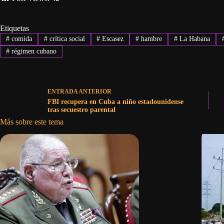
Etiquetas
#
comida
#
crítica social
#
Escasez
#
hambre
#
La Habana
#
régimen cubano
ENTRADA
ANTERIOR
FBI recupera en Cuba a niño estadounidense
tras secuestro parental
Más sobre este tema