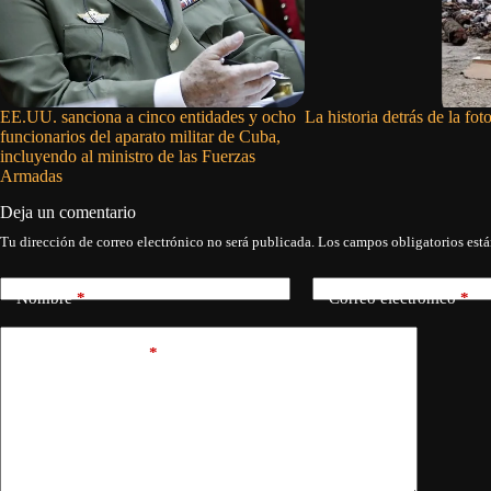
EE.UU. sanciona a cinco entidades y ocho
La historia detrás de la fo
funcionarios del aparato militar de Cuba,
incluyendo al ministro de las Fuerzas
Armadas
Deja un comentario
Tu dirección de correo electrónico no será publicada.
Los campos obligatorios est
Nombre
*
Correo electrónico
*
Añadir comentario
*