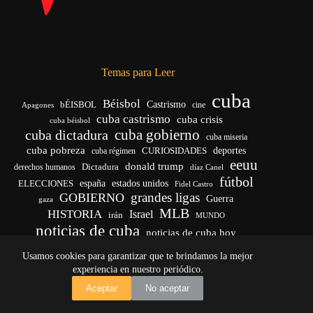
Temas para Leer
cuba
Béisbol
bÉISBOL
Castrismo
cine
Apagones
cuba castrismo
cuba crisis
cuba béisbol
cuba gobierno
cuba dictadura
cuba miseria
cuba pobreza
CURIOSIDADES
deportes
cuba régimen
eeuu
donald trump
Dictadura
derechos humanos
díaz Canel
fútbol
españa
ELECCIONES
estados unidos
Fidel Castro
grandes ligas
GOBIERNO
Guerra
gaza
MLB
HISTORIA
Israel
irán
MUNDO
noticias de cuba
noticias de cuba hoy
venezuela
real madrid
Rusia
Trump
régimen cubano
Ucrania
Usamos cookies para garantizar que te brindamos la mejor
vida
yankees
experiencia en nuestro periódico.
Copyright © 2026 - El Vigía de Cuba
Aceptar
No aceptar
Desarrollo, mantenimiento web y SEO por
Iván Calás
·
ivancalas.es