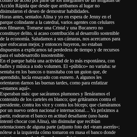
conato de acoso por parte de los integrantes de las Brigadas de
Acción Rápida que desde que arribamos al lugar no
disimularon el deseo de demostrar habilidades.
Horas antes, sentados Alina y yo en espera de Jenny en el
parque colindante a la catedral, varios agentes con celulares
nos filmaron. Tomarse una Cristal y una Bucanero no
constituye delito, si acaso contribución al desarrollo sostenible
de la economía. Saludamos a sus cámaras, nos acercamos para
que enfocaran mejor, y entonces huyeron, no estaban
dispuestos a explicarnos tal perdedera de tiempo y de recursos
para el subdesarrollo insostenible.
En el parque había una actividad de lo más espontánea, con
bafles y música a todo volumen. El «público» no variaba: se
sentaba en los bancos o transitaba con un guion que, de
aprendido, lucía ensayado con esmero. A algunos les
orientaron darnos las buenas tardes, como para enfatizar
«estamos aquí».
Esperaban más: que sacáramos plumones y llenáramos el
contenido de los carteles en blanco; que gritáramos contra el
presidente, contra los vice y contra los bíceps; que clamáramos
por un nuevo orden nacional e internacional… Ya próximos a
partir, rodearon el banco en actitud desafiante (uno hasta
intentó chocar con Alina), sin disimular que recibían
orientaciones de alguna parte (adjunto foto del «team aserrín»;
nótese a la izquierda cómo tomaron en masa el banco donde