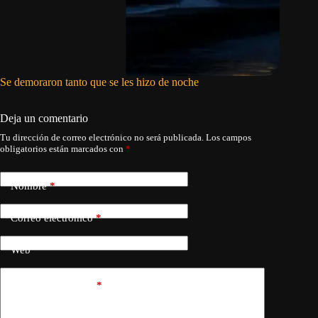
Se demoraron tanto que se les hizo de noche
Asco, ra
Deja un comentario
Tu dirección de correo electrónico no será publicada.
Los campos
obligatorios están marcados con
*
Nombre
*
Correo electrónico
*
Web
Añadir comentario
*