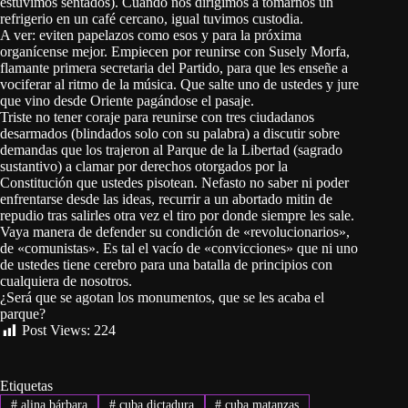
estuvimos sentados). Cuando nos dirigimos a tomarnos un
refrigerio en un café cercano, igual tuvimos custodia.
A ver: eviten papelazos como esos y para la próxima
organícense mejor. Empiecen por reunirse con Susely Morfa,
flamante primera secretaria del Partido, para que les enseñe a
vociferar al ritmo de la música. Que salte uno de ustedes y jure
que vino desde Oriente pagándose el pasaje.
Triste no tener coraje para reunirse con tres ciudadanos
desarmados (blindados solo con su palabra) a discutir sobre
demandas que los trajeron al Parque de la Libertad (sagrado
sustantivo) a clamar por derechos otorgados por la
Constitución que ustedes pisotean. Nefasto no saber ni poder
enfrentarse desde las ideas, recurrir a un abortado mitin de
repudio tras salirles otra vez el tiro por donde siempre les sale.
Vaya manera de defender su condición de «revolucionarios»,
de «comunistas». Es tal el vacío de «convicciones» que ni uno
de ustedes tiene cerebro para una batalla de principios con
cualquiera de nosotros.
¿Será que se agotan los monumentos, que se les acaba el
parque?
Post Views:
224
Etiquetas
#
alina bárbara
#
cuba dictadura
#
cuba matanzas