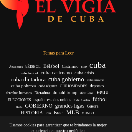
Temas para Leer
cuba
Béisbol
bÉISBOL
Castrismo
cine
Apagones
cuba castrismo
cuba crisis
cuba béisbol
cuba gobierno
cuba dictadura
cuba miseria
cuba pobreza
deportes
cuba régimen
CURIOSIDADES
eeuu
donald trump
Dictadura
derechos humanos
díaz Canel
fútbol
ELECCIONES
españa
estados unidos
Fidel Castro
grandes ligas
GOBIERNO
Guerra
gaza
MLB
HISTORIA
Israel
irán
MUNDO
noticias de cuba
noticias de cuba hoy
real madrid
Usamos cookies para garantizar que te brindamos la mejor
venezuela
Rusia
vida
Trump
régimen cubano
Ucrania
yankees
experiencia en nuestro periódico.