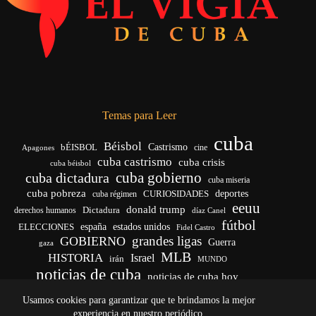
Temas para Leer
cuba
Béisbol
bÉISBOL
Castrismo
cine
Apagones
cuba castrismo
cuba crisis
cuba béisbol
cuba gobierno
cuba dictadura
cuba miseria
cuba pobreza
CURIOSIDADES
deportes
cuba régimen
eeuu
donald trump
Dictadura
derechos humanos
díaz Canel
fútbol
españa
ELECCIONES
estados unidos
Fidel Castro
grandes ligas
GOBIERNO
Guerra
gaza
MLB
HISTORIA
Israel
irán
MUNDO
noticias de cuba
noticias de cuba hoy
venezuela
real madrid
Rusia
Trump
régimen cubano
Ucrania
Usamos cookies para garantizar que te brindamos la mejor
vida
yankees
experiencia en nuestro periódico.