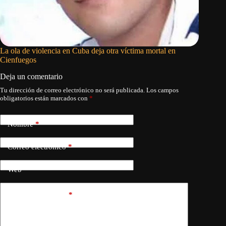
La ola de violencia en Cuba deja otra víctima mortal en
El mea c
Cienfuegos
privileg
Deja un comentario
Tu dirección de correo electrónico no será publicada.
Los campos
obligatorios están marcados con
*
Nombre
*
Correo electrónico
*
Web
Añadir comentario
*