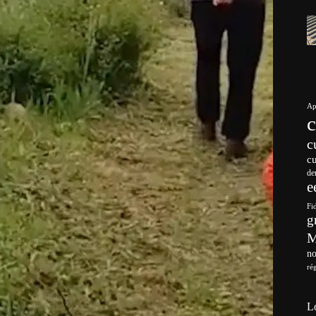
Ap
c
c
de
e
Fi
g
no
ré
L