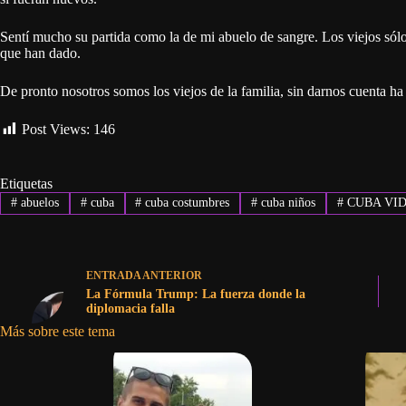
Sentí mucho su partida como la de mi abuelo de sangre. Los viejos sólo 
que han dado.
De pronto nosotros somos los viejos de la familia, sin darnos cuenta ha
Post Views:
146
Etiquetas
#
abuelos
#
cuba
#
cuba costumbres
#
cuba niños
#
CUBA VI
ENTRADA
ANTERIOR
La Fórmula Trump: La fuerza donde la
diplomacia falla
Más sobre este tema