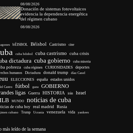
08/08/2026
Donación de sistemas fotovoltaicos
evidencia la dependencia energética
del régimen cubano
08/08/2026
Béisbol
bÉISBOL
Castrismo
cine
agones
cuba
cuba castrismo
cuba crisis
cuba béisbol
cuba gobierno
uba dictadura
cuba miseria
uba pobreza
deportes
cuba régimen
CURIOSIDADES
donald trump
Dictadura
rechos humanos
díaz Canel
euu
ELECCIONES
españa
estados unidos
fútbol
GOBIERNO
del Castro
gaza
randes ligas
HISTORIA
Israel
Guerra
irán
noticias de cuba
MLB
MUNDO
ticias de cuba hoy
real madrid
Rusia
venezuela
vida
Trump
gimen cubano
Ucrania
yankees
o más leído de la semana