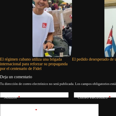
El régimen cubano utiliza una brigada
El pedido desesperado de 
internacional para reforzar su propaganda
por el centenario de Fidel
Deja un comentario
Tu dirección de correo electrónico no será publicada.
Los campos obligatorios est
Nombre
*
Correo electrónico
*
Añadir comentario
*