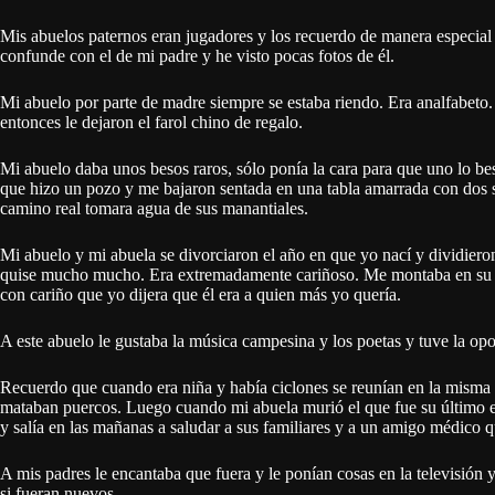
Mis abuelos paternos eran jugadores y los recuerdo de manera especial
confunde con el de mi padre y he visto pocas fotos de él.
Mi abuelo por parte de madre siempre se estaba riendo. Era analfabeto. 
entonces le dejaron el farol chino de regalo.
Mi abuelo daba unos besos raros, sólo ponía la cara para que uno lo 
que hizo un pozo y me bajaron sentada en una tabla amarrada con dos s
camino real tomara agua de sus manantiales.
Mi abuelo y mi abuela se divorciaron el año en que yo nací y dividiero
quise mucho mucho. Era extremadamente cariñoso. Me montaba en su c
con cariño que yo dijera que él era a quien más yo quería.
A este abuelo le gustaba la música campesina y los poetas y tuve la opo
Recuerdo que cuando era niña y había ciclones se reunían en la misma 
mataban puercos. Luego cuando mi abuela murió el que fue su último e
y salía en las mañanas a saludar a sus familiares y a un amigo médico q
A mis padres le encantaba que fuera y le ponían cosas en la televisión
si fueran nuevos.