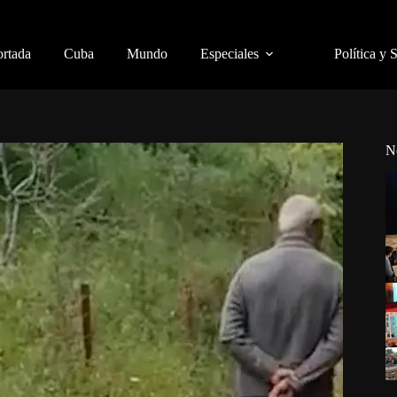
ortada
Cuba
Mundo
Especiales
Política y 
N