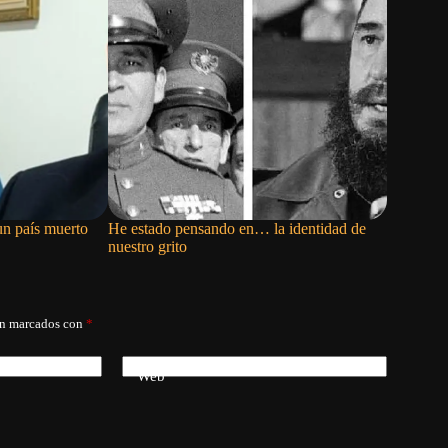
un país muerto
He estado pensando en… la identidad de
Mario Pen
nuestro grito
noticias y
án marcados con
*
Web