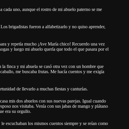
 a cada uno, aunque el rostro de mi abuelo paterno se me
Los brigadistas fueron a alfabetizarlo y no quiso aprender,
besara y repetía mucho ¡Ave María chico! Recuerdo una vez
ogas y luego mi abuelo quería que todo el que pasara por el
n la finca y mi abuela se casó otra vez con un hombre que
aballo, me buscaba frutas. Me hacía cuentos y me exigía
rtunidad de llevarlo a muchas fiestas y canturías.
casa mis dos abuelos con sus nuevas parejas. Igual cuando
sposo nos visitaba. Venía con sus jabas de mango y plátano
ue era su orgullo.
 y le escuchaban los mismos cuentos siempre y se reían como