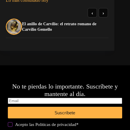
Lo más consultado hoy
‹
›
El anillo de Carvilio: el retrato romano de
El
Carvilio Gemello
No te pierdas lo importante. Suscríbete y
mantente al día.
Suscríbete
Acepto las
Politicas de privacidad
*