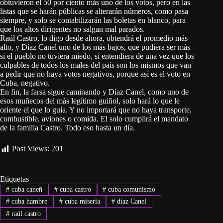
obtuvieron el 50 por ciento más uno de los votos, pero en las
listas que se harán públicas se alterarán números, como pasa
siempre, y solo se contabilizarán las boletas en blanco, para
que los altos dirigentes no salgan mal parados.
Raúl Castro, lo digo desde ahora, obtendrá el promedio más
alto, y Díaz Canel uno de los más bajos, que pudiera ser más
si el pueblo no tuviera miedo, si entendiera de una vez que los
culpables de todos los males del país son los mismos que van
a pedir que no haya votos negativos, porque así es el voto en
Cuba, negativo.
En fin, la farsa sigue caminando y Díaz Canel, como uno de
esos muñecos del más legítimo guiñol, solo hará lo que le
oriente el que lo guía. Y no importará que no haya transporte,
combustible, aviones o comida. El solo cumplirá el mandato
de la familia Castro. Todo eso hasta un día.
Post Views:
201
Etiquetas
#
cuba caneñ
#
cuba castro
#
cuba comunismo
#
cuba hambre
#
cuba miseria
#
díaz Canel
#
raúl castro