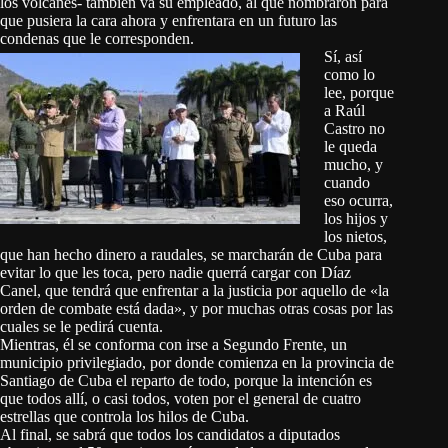
los volcanes- también va su empleado, al que nombraron para
que pusiera la cara ahora y enfrentara en un futuro las
condenas que le corresponden.
Sí, así
como lo
lee, porque
a Raúl
Castro no
le queda
mucho, y
cuando
eso ocurra,
los hijos y
los nietos,
que han hecho dinero a raudales, se marcharán de Cuba para
evitar lo que les toca, pero nadie querrá cargar con Díaz
Canel, que tendrá que enfrentar a la justicia por aquello de «la
orden de combate está dada», y por muchas otras cosas por las
cuales se le pedirá cuenta.
Mientras, él se conforma con irse a Segundo Frente, un
municipio privilegiado, por donde comienza en la provincia de
Santiago de Cuba el reparto de todo, porque la intención es
que todos allí, o casi todos, voten por el general de cuatro
estrellas que controla los hilos de Cuba.
Al final, se sabrá que todos los candidatos a diputados