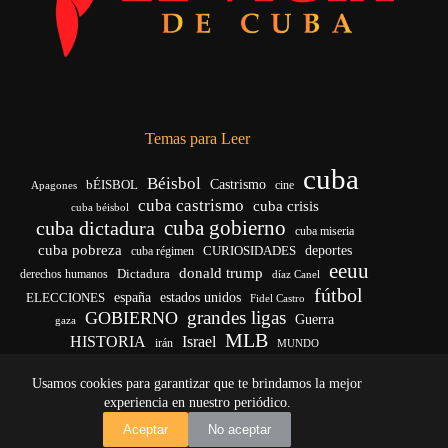
Temas para Leer
cuba
Béisbol
bÉISBOL
Castrismo
cine
Apagones
cuba castrismo
cuba crisis
cuba béisbol
cuba gobierno
cuba dictadura
cuba miseria
cuba pobreza
deportes
cuba régimen
CURIOSIDADES
eeuu
donald trump
Dictadura
derechos humanos
díaz Canel
fútbol
ELECCIONES
españa
estados unidos
Fidel Castro
grandes ligas
GOBIERNO
Guerra
gaza
MLB
HISTORIA
Israel
irán
MUNDO
noticias de cuba
noticias de cuba hoy
real madrid
Usamos cookies para garantizar que te brindamos la mejor
venezuela
Rusia
vida
Trump
régimen cubano
Ucrania
yankees
experiencia en nuestro periódico.
Copyright © 2026 - El Vigía de Cuba
Aceptar
No aceptar
Desarrollo, mantenimiento web y SEO por
Iván Calás
·