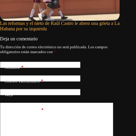
Las reformas y el nieto de Raúl Castro le abren una grieta a La
El circo
Habana por su izquierda
Deja un comentario
Tu dirección de correo electrónico no será publicada.
Los campos
obligatorios están marcados con
*
Nombre
*
Correo electrónico
*
Web
Añadir comentario
*