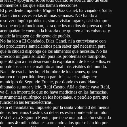
la leva, y apoyarse, sobre todo cuando se acerca uno de esos
momentos a los que ellos llaman elecciones.
El presidente impuesto, Miguel Díaz Canel, ha viajado a Santa
Clara cinco veces en las últimas semanas. NO ha ido a
resolver ningún problema, sino a visitar lugares, casi siempre
los que mejor funcionan, para que los medios de prensa que lo
acompañan le cuenten la historia que quieren a los cubanos, y
quede la imagen de dirigente de pueblo.
No ha ido a El Condado, Díaz Canel, ni a entrevistarse con
los productores santaclareños para saber qué necesitan para
que la ciudad disponga de los alimentos que necesita. No ha
ofrecido ninguna solución para los problemas de transporte,
que obligan a una desmesurada explotación de los caballos, en
uno de los casos de maltrato animal más visibles del mundo.
Nada de eso ha hecho, el hombre de los memes, quien
tampoco ha perdido tiempo para ir hasta el santiaguero
municipio de Segundo Frente, por donde es candidato a
diputado su tutor y jefe, Raúl Castro. Allá a donde vaya Raúl,
va él, sin importarle que no haya medicinas en las farmacias,
instrumental quirúrgico en los hospitales, o petróleo para que
funcionen las termoeléctricas.
Para el mandatario, impuesto por la santa voluntad del menos
de los hermanos Castro, su deber es estar donde esté su tutor.
Y si él va a Segundo Frente, que tiene una población estimada
de unos 40 mil habitantes -contando a los que se han ido por