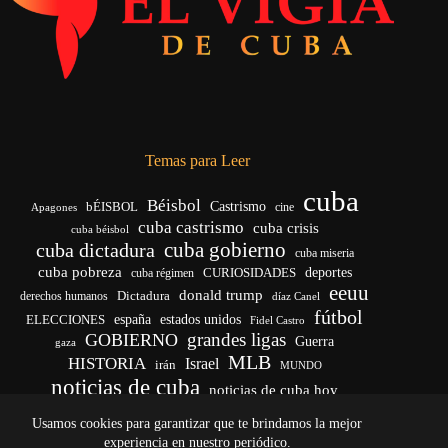
Temas para Leer
cuba
Béisbol
bÉISBOL
Castrismo
cine
Apagones
cuba castrismo
cuba crisis
cuba béisbol
cuba gobierno
cuba dictadura
cuba miseria
cuba pobreza
CURIOSIDADES
deportes
cuba régimen
eeuu
donald trump
Dictadura
derechos humanos
díaz Canel
fútbol
españa
ELECCIONES
estados unidos
Fidel Castro
grandes ligas
GOBIERNO
Guerra
gaza
MLB
HISTORIA
Israel
irán
MUNDO
noticias de cuba
noticias de cuba hoy
venezuela
real madrid
Rusia
Trump
régimen cubano
Ucrania
Usamos cookies para garantizar que te brindamos la mejor
vida
yankees
experiencia en nuestro periódico.