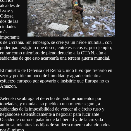
con los
alcaldes de
Lvov y
Odessa,
dos de las
ciudades
más
importante
s de Ucrania. Sin embargo, se cree ya un héroe mundial, con
poder para exigir lo que desee, entre esas cosas, por ejemplo,
entrar como miembro de pleno derecho a la OTAN, aún a
sabiendas de que esto acarrearía una tercera guerra mundial.
El ministro de Defensa del Reino Unido tuvo que frenarlo en
seco y pedirle un poco de humildad y agradecimiento al
esfuerzo europeo por apoyarlo e insistirle que Europa no es
Amazon.
Zelenski se abroga el derecho de pedir armamentos por
toneladas, y manda a su pueblo a una muerte segura, a
sabiendas de la imposibilidad de vencer al ejército ruso y
negándose sistemáticamente a negociar para lucir ante
Occidente como el paladín de la libertad y de la cruzada
antirusa, mientras los hijos de su tierra mueren abandonados
por él mismo.