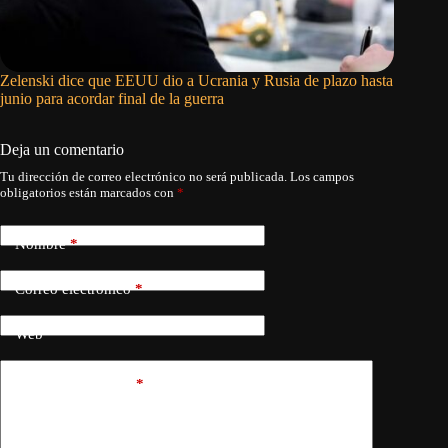
Zelenski dice que EEUU dio a Ucrania y Rusia de plazo hasta
UCRAN
junio para acordar final de la guerra
MILIT
Deja un comentario
Tu dirección de correo electrónico no será publicada.
Los campos
obligatorios están marcados con
*
Nombre
*
Correo electrónico
*
Web
Añadir comentario
*