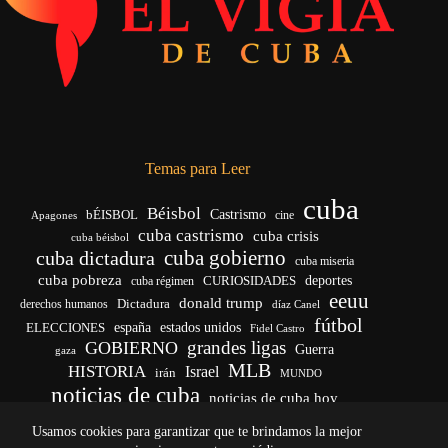
Temas para Leer
cuba
Béisbol
bÉISBOL
Castrismo
cine
Apagones
cuba castrismo
cuba crisis
cuba béisbol
cuba gobierno
cuba dictadura
cuba miseria
cuba pobreza
CURIOSIDADES
deportes
cuba régimen
eeuu
donald trump
Dictadura
derechos humanos
díaz Canel
fútbol
españa
ELECCIONES
estados unidos
Fidel Castro
grandes ligas
GOBIERNO
Guerra
gaza
MLB
HISTORIA
Israel
irán
MUNDO
noticias de cuba
noticias de cuba hoy
venezuela
real madrid
Rusia
Trump
régimen cubano
Ucrania
Usamos cookies para garantizar que te brindamos la mejor
vida
yankees