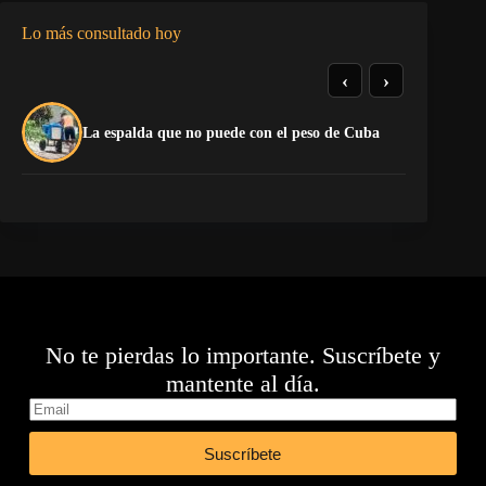
Lo más consultado hoy
‹
›
La
La espalda que no puede con el peso de Cuba
co
No te pierdas lo importante. Suscríbete y
mantente al día.
Suscríbete