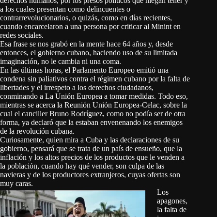
derechos humanos, por los presos políticos que niegan tener y
a los cuales presentan como delincuentes o
contrarrevolucionarios, o quizás, como en días recientes,
cuando encarcelaron a una persona por criticar al Minint en
redes sociales.
Esa frase se nos grabó en la mente hace 64 años y, desde
entonces, el gobierno cubano, haciendo uso de su limitada
imaginación, no le cambia ni una coma.
En las últimas horas, el Parlamento Europeo emitió una
condena sin paliativos contra el régimen cubano por la falta de
libertades y el irrespeto a los derechos ciudadanos,
conminando a La Unión Europea a tomar medidas. Todo eso,
mientras se acerca la Reunión Unión Europea-Celac, sobre la
cual el canciller Bruno Rodríguez, como no podía ser de otra
forma, ya declaró que la estaban envenenando los enemigos
de la revolución cubana.
Curiosamente, quien mira a Cuba y las declaraciones de su
gobierno, pensará que se trata de un país de ensueño, que la
inflación y los altos precios de los productos que le venden a
la población, cuando hay qué vender, son culpa de las
navieras y de los productores extranjeros, cuyas ofertas son
muy caras.
Los
apagones,
la falta de