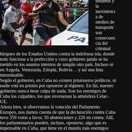
insumos y
la
inexistenci
a de
medios de
transporte
son
consecuen
cia del
criminal
bloqueo de los Estados Unidos contra la indefensa isla, donde
todo funciona a la perfección y cuyo gobierno jamás se ha
metido en los asuntos internos de ningún otro país. Incluso ni
en Angola, Venezuela, Etiopía, Bolivia… y así una lista
interminable.
Según el gobierno, en Cuba no existen prisioneros políticos, ni
nadie está en prisión por oponerse al régimen. En fin, nuestro
gobierno nunca tiene culpa de nada. Son los enemigos de
Cuba los culpables, los que envenenan la atmósfera Celac-
UE.
Ahora bien, si observamos la votación del Parlamento
Europeo, nos damos cuenta de que la declaración contra Cuba
tuvo 359 votos a favor, 50 abstenciones y 226 en contra. Allí,
los parlamentarios pueden, incluso, oponerse, algo que es
impensable en Cuba, que tiene en el mundo más enemigos