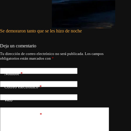
Se demoraron tanto que se les hizo de noche
Asco, ra
Deja un comentario
Tu dirección de correo electrónico no será publicada.
Los campos
obligatorios están marcados con
*
Nombre
*
Correo electrónico
*
Web
Añadir comentario
*