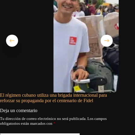
El régimen cubano utiliza una brigada internacional para
El pedid
reforzar su propaganda por el centenario de Fidel
Deja un comentario
Tu dirección de correo electrónico no será publicada.
Los campos
obligatorios están marcados con
*