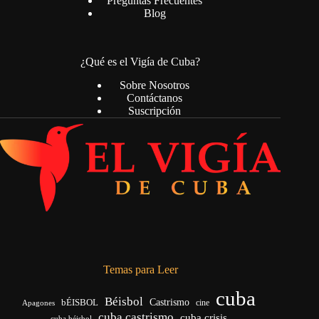
Preguntas Frecuentes
Blog
¿Qué es el Vigía de Cuba?
Sobre Nosotros
Contáctanos
Suscripción
Temas para Leer
cuba
Béisbol
bÉISBOL
Castrismo
cine
Apagones
cuba castrismo
cuba crisis
cuba béisbol