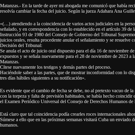
Matanzas.- En la tarde de ayer mi abogada me comunicó que había rec
resolvía cambiar la fecha del juicio. Según la jueza Adahara Ana Guill
«(…) atendiendo a la coincidencia de varios actos judiciales en la perso
señalado, y en correspondencia con lo establecido en el artículo 39 de l
Instrucción 93 de 1980 del Consejo de Gobierno del Tribunal Supremo Po
juicios orales, resulta procedente anular el señalamiento y se resuelve 
Decisión del Tribunal:
Se anula el acto de juicio oral dispuesto para el día 16 de noviembre d
expuestos y se señala nuevamente para el 28 de noviembre de 2023 a la
Matanzas.
Cítese nuevamente los testigos y demás partes del proceso.
Haciéndole saber a las partes, que de mostrar inconformidad con lo disp
tres días hábiles siguientes a su notificación».
Es evidente que el cambio de fecha se debe, no al pretexto vacuo de la 
con la torpeza y falta de previsión habituales, se había hecho coincidir 
el Examen Periódico Universal del Consejo de Derechos Humanos de
Está claro que tal coincidencia podía crearles roces internacionales ah
Súmese a ello que en las próximas semanas visitará Cuba un enviado de
humanos.