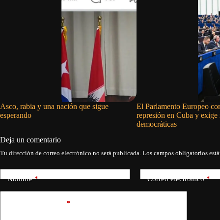
Asco, rabia y una nación que sigue
El Parlamento Europeo co
esperando
represión en Cuba y exige
democráticas
Deja un comentario
Tu dirección de correo electrónico no será publicada.
Los campos obligatorios est
Nombre
*
Correo electrónico
*
Añadir comentario
*