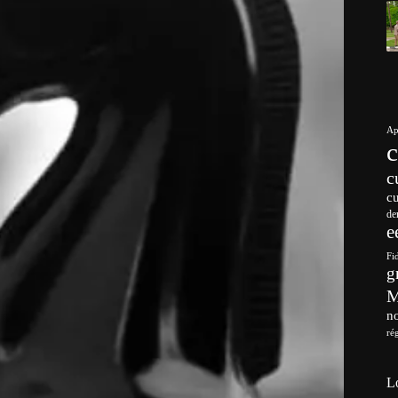
Ap
c
c
de
e
Fi
g
no
ré
L