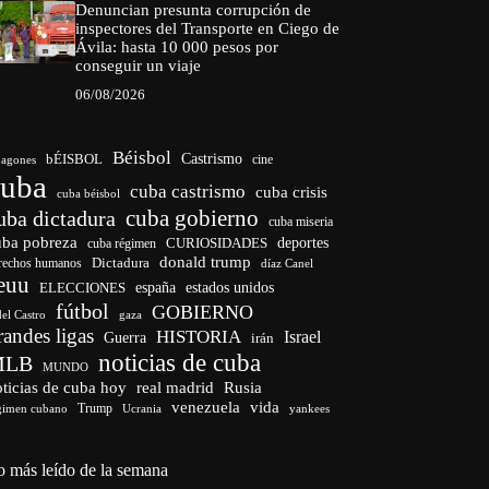
Denuncian presunta corrupción de
inspectores del Transporte en Ciego de
Ávila: hasta 10 000 pesos por
conseguir un viaje
06/08/2026
Béisbol
bÉISBOL
Castrismo
cine
agones
cuba
cuba castrismo
cuba crisis
cuba béisbol
cuba gobierno
uba dictadura
cuba miseria
uba pobreza
CURIOSIDADES
deportes
cuba régimen
donald trump
Dictadura
rechos humanos
díaz Canel
euu
españa
ELECCIONES
estados unidos
fútbol
GOBIERNO
del Castro
gaza
randes ligas
HISTORIA
Israel
Guerra
irán
noticias de cuba
MLB
MUNDO
ticias de cuba hoy
real madrid
Rusia
venezuela
vida
Trump
gimen cubano
Ucrania
yankees
o más leído de la semana