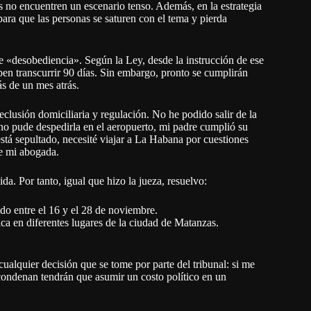
es no encuentren un escenario tenso. Además, en la estrategia
para que las personas se saturen con el tema y pierda
 de «desobediencia». Según la Ley, desde la instrucción de ese
ben transcurrir 90 días. Sin embargo, pronto se cumplirán
s de un mes atrás.
clusión domiciliaria y regulación. No he podido salir de la
 no pude despedirla en el aeropuerto, mi padre cumplió su
stá sepultado, necesité viajar a La Habana por cuestiones
te mi abogada.
da. Por tanto, igual que hizo la jueza, resuelvo:
ido entre el 16 y el 28 de noviembre.
fica en diferentes lugares de la ciudad de Matanzas.
alquier decisión que se tome por parte del tribunal: si me
ondenan tendrán que asumir un costo político en un