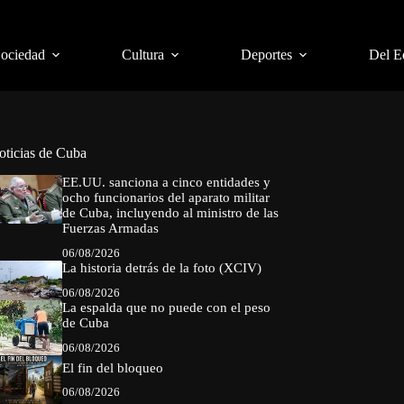
Sociedad
Cultura
Deportes
Del E
oticias de Cuba
EE.UU. sanciona a cinco entidades y
ocho funcionarios del aparato militar
de Cuba, incluyendo al ministro de las
Fuerzas Armadas
06/08/2026
La historia detrás de la foto (XCIV)
06/08/2026
La espalda que no puede con el peso
de Cuba
06/08/2026
El fin del bloqueo
06/08/2026