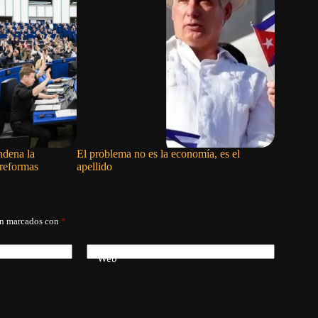
ndena la
El problema no es la economía, es el
El unifor
 reformas
apellido
án marcados con
*
Web