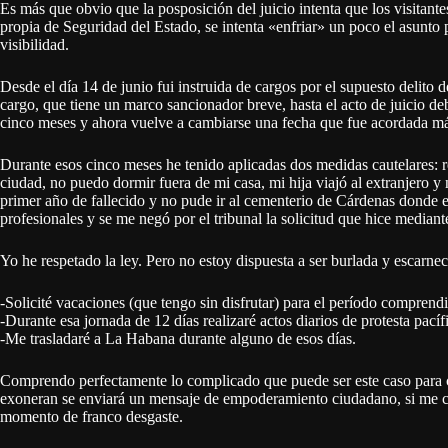
Es más que obvio que la posposición del juicio intenta que los visitant
propia de Seguridad del Estado, se intenta «enfriar» un poco el asunto 
visibilidad.
Desde el día 14 de junio fui instruida de cargos por el supuesto delito
cargo, que tiene un marco sancionador breve, hasta el acto de juicio de
cinco meses y ahora vuelve a cambiarse una fecha que fue acordada má
Durante esos cinco meses he tenido aplicadas dos medidas cautelares: re
ciudad, no puedo dormir fuera de mi casa, mi hija viajó al extranjero y
primer año de fallecido y no pude ir al cementerio de Cárdenas donde e
profesionales y se me negó por el tribunal la solicitud que hice median
Yo he respetado la ley. Pero no estoy dispuesta a ser burlada y escarneci
-Solicité vacaciones (que tengo sin disfrutar) para el período comprend
-Durante esa jornada de 12 días realizaré actos diarios de protesta pací
-Me trasladaré a La Habana durante alguno de esos días.
Comprendo perfectamente lo complicado que puede ser este caso para cu
exoneran se enviará un mensaje de empoderamiento ciudadano, si me c
momento de franco desgaste.