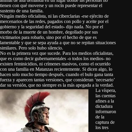
animal de alta demanda en un lugar donde las personas no
tienen con qué moverse y un rocín puede representar el
sustento de una familia.
Ningún medio oficialista, ni las ciberclarias -ese ejército de
mercenarios de las redes, pagados con pollo y aceite por el
gobierno y la seguridad del estado- dijo nada. No por el
morbo de la muerte de un hombre, degollado por sus
victimarios para robarlo, sino por el hecho de que es
lamentable y que se sepa ayuda a que no se repitan situaciones
similares. Pero solo hubo silencio.
No es la primera vez que sucede. Para los medios oficialistas,
que es como decir gubernamentales -o todos los medios- no
existen feminicidios, ni crímenes masivos, como el ocurrido
con una familia en Matanzas recientemente. Si dicen algo, lo
hacen solo mucho tiempo después, cuando el bulo gana tanta
fuerza y aparecen tantas versiones, que consideran ‘necesario’
dar su versión, que no siempre es la más apegada a la verdad.
La víspera,
las cuentas
afines a la
dictadura
informaron
de la
captura de
los tres