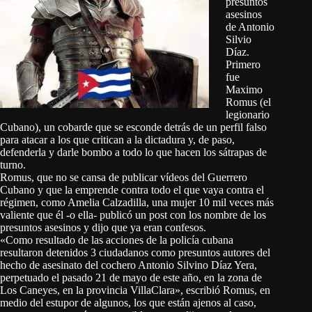
presuntos
asesinos
de Antonio
Silvio
Díaz.
Primero
fue
Maximo
Romus (el
legionario
Cubano), un cobarde que se esconde detrás de un perfil falso
para atacar a los que critican a la dictadura y, de paso,
defenderla y darle bombo a todo lo que hacen los sátrapas de
turno.
Romus, que no se cansa de publicar vídeos del Guerrero
Cubano y que la emprende contra todo el que vaya contra el
régimen, como Amelia Calzadilla, una mujer 10 mil veces más
valiente que él -o ella- publicó un post con los nombre de los
presuntos asesinos y dijo que ya eran confesos.
«Como resultado de las acciones de la policía cubana ️
resultaron detenidos 3 ciudadanos como presuntos autores del
hecho de asesinato del cochero Antonio Silvino Díaz Yera,
perpetuado el pasado 21 de mayo de este año, en la zona de
Los Caneyes, en la provincia VillaClara», escribió Romus, en
medio del estupor de algunos, los que están ajenos al caso,