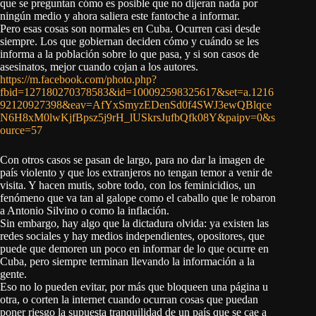
que se preguntan cómo es posible que no dijeran nada por
ningún medio y ahora saliera este fantoche a informar.
Pero esas cosas son normales en Cuba. Ocurren casi desde
siempre. Los que gobiernan deciden cómo y cuándo se les
informa a la población sobre lo que pasa, y si son casos de
asesinatos, mejor cuando cojan a los autores.
https://m.facebook.com/photo.php?
fbid=127180270378583&id=100092598325617&set=a.1216
92120927398&eav=AfYxSmyzEDenSd0f4SWJ3ewQBlqce
N6H8xM0lwKjfBpsz5j9rH_lUSkrsJufbQfk08Y&paipv=0&s
ource=57
Con otros casos se pasan de largo, para no dar la imagen de
país violento y que los extranjeros no tengan temor a venir de
visita. Y hacen mutis, sobre todo, con los feminicidios, un
fenómeno que va tan al galope como el caballo que le robaron
a Antonio Silvino o como la inflación.
Sin embargo, hay algo que la dictadura olvida: ya existen las
redes sociales y hay medios independientes, opositores, que
puede que demoren un poco en informar de lo que ocurre en
Cuba, pero siempre terminan llevando la información a la
gente.
Eso no lo pueden evitar, por más que bloqueen una página u
otra, o corten la internet cuando ocurran cosas que puedan
poner riesgo la supuesta tranquilidad de un país que se cae a