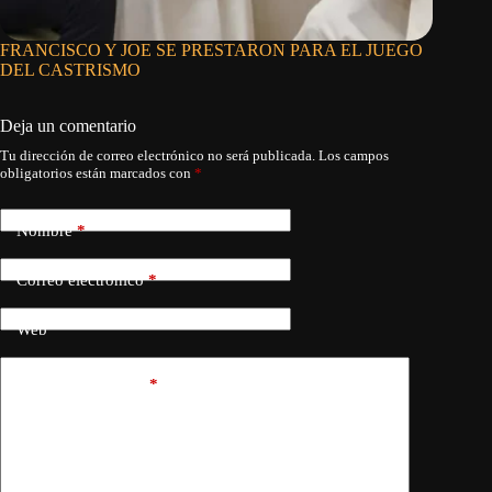
FRANCISCO Y JOE SE PRESTARON PARA EL JUEGO
MARCO
DEL CASTRISMO
DERRU
Deja un comentario
Tu dirección de correo electrónico no será publicada.
Los campos
obligatorios están marcados con
*
Nombre
*
Correo electrónico
*
Web
Añadir comentario
*