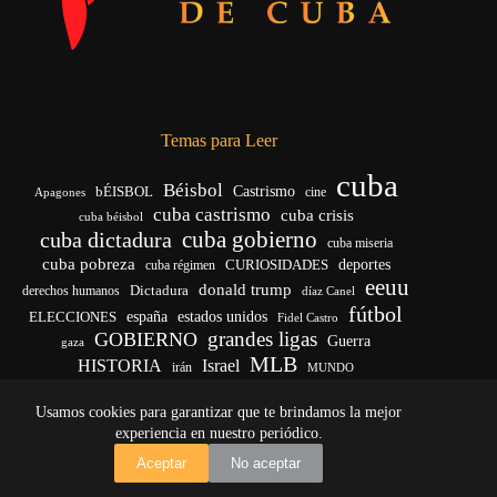
Temas para Leer
cuba
Béisbol
bÉISBOL
Castrismo
cine
Apagones
cuba castrismo
cuba crisis
cuba béisbol
cuba gobierno
cuba dictadura
cuba miseria
cuba pobreza
deportes
cuba régimen
CURIOSIDADES
eeuu
donald trump
Dictadura
derechos humanos
díaz Canel
fútbol
ELECCIONES
españa
estados unidos
Fidel Castro
grandes ligas
GOBIERNO
Guerra
gaza
MLB
HISTORIA
Israel
irán
MUNDO
noticias de cuba
noticias de cuba hoy
real madrid
Usamos cookies para garantizar que te brindamos la mejor
venezuela
Rusia
vida
Trump
régimen cubano
Ucrania
yankees
experiencia en nuestro periódico.
Copyright © 2026 - El Vigía de Cuba
Aceptar
No aceptar
Desarrollo, mantenimiento web y SEO por
Iván Calás
·
ivancalas.es