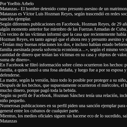
Por Yoelbis Arbelo
Matanzas.- El hombre detenido como presunto asesino de un matrimonio
Matanzas es Víctor Luis Hozman Reyes, según trascendió en redes soc
sanción ejemplar.
Según diferentes publicaciones en Facebook, Hozman Reyes, de 29 años
algún momento anterior fue miembro de las Fuerzas Armadas de Cuba.
Un vecino de las víctimas informó que la casa que recientemente había 
Hozman Reyes, en tanto agregó que el ahora reo y presunto asesino y e
«Tenían muy buenas relaciones los dos, e incluso habían estado bebien
familia asesinada poseía solvencia económica…», según el mismo vecin
cantidad de dinero que tenían las víctimas en su casa y objetos de valor
suma de dinero».
En Facebook se filtró información sobre cómo ocurrieron los hechos: 
familia, a quien lanzó a una fosa aledaña, y luego fue a por su esposa y
defenderse.
La madre, según la versión, hizo todo lo posible por proteger a su niño
Después de los hechos, que supuestamente ocurrieron el miércoles, el h
mucho dinero, porque pagó toda la bebida.
Según su perfil de Facebook, Hozman Sánchez tenía una relación, incl
niño pequeño.
Numerosas publicaciones en su perfil piden una sanción ejemplar para e
general entre los cubanos de cualquier parte.
Mientras, los medios oficiales siguen sin hacerse eco de lo sucedido, sa
Matanzas