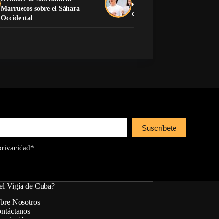
estudiantes al deseo de ser
Marruecos sobre el Sáhara
comunista
Occidental
Suscríbete
 privacidad
*
el Vigía de Cuba?
bre Nosotros
ntáctanos