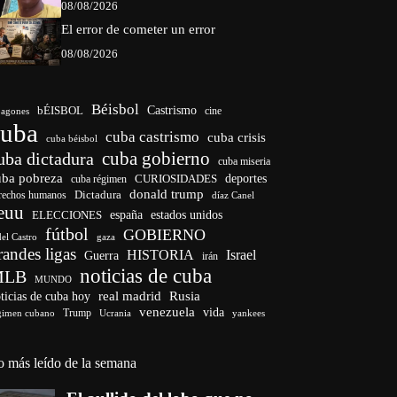
08/08/2026
El error de cometer un error
08/08/2026
Béisbol
bÉISBOL
Castrismo
cine
agones
cuba
cuba castrismo
cuba crisis
cuba béisbol
cuba gobierno
uba dictadura
cuba miseria
uba pobreza
deportes
cuba régimen
CURIOSIDADES
donald trump
Dictadura
rechos humanos
díaz Canel
euu
ELECCIONES
españa
estados unidos
fútbol
GOBIERNO
del Castro
gaza
randes ligas
HISTORIA
Israel
Guerra
irán
noticias de cuba
MLB
MUNDO
ticias de cuba hoy
real madrid
Rusia
venezuela
vida
Trump
gimen cubano
Ucrania
yankees
o más leído de la semana