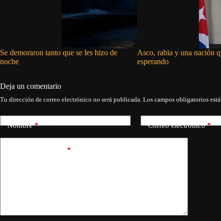
Se demoraron tanto que se les hizo de
Asco, rabia y una nación q
noche
esperando
Deja un comentario
Tu dirección de correo electrónico no será publicada.
Los campos obligatorios est
Nombre
*
Correo electrónico
*
Añadir comentario
*