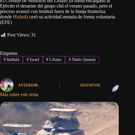
El Consejo de Ministros del Líbano ya había encargado al
Ejército el desarme del grupo chií el verano pasado, pero el
proceso avanzó con lentitud fuera de la franja fronteriza
donde
Hizbulá
cesó su actividad armada de forma voluntaria.
(EFE)
Post Views:
31
Etiquetas
#
hizbulá
#
Israel
#
Líbano
#
Naim Qassem
ANTERIOR
SIGUIENTE
Más sobre este tema