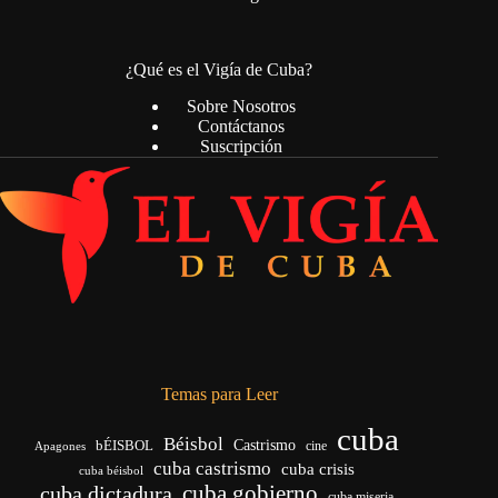
¿Qué es el Vigía de Cuba?
Sobre Nosotros
Contáctanos
Suscripción
Temas para Leer
cuba
Béisbol
bÉISBOL
Castrismo
cine
Apagones
cuba castrismo
cuba crisis
cuba béisbol
cuba gobierno
cuba dictadura
cuba miseria