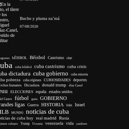
Buche y pluma na’má
07/08/2026
Béisbol
bÉISBOL
Castrismo
cine
agones
cuba
cuba castrismo
cuba crisis
cuba béisbol
cuba gobierno
uba dictadura
cuba miseria
uba pobreza
CURIOSIDADES
deportes
cuba régimen
donald trump
Dictadura
rechos humanos
díaz Canel
euu
españa
ELECCIONES
estados unidos
fútbol
GOBIERNO
del Castro
gaza
randes ligas
HISTORIA
Israel
Guerra
irán
noticias de cuba
MLB
MUNDO
ticias de cuba hoy
real madrid
Rusia
venezuela
vida
Trump
gimen cubano
Ucrania
yankees