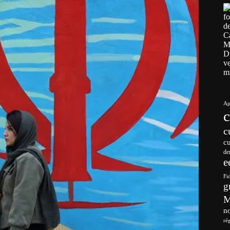
Ap
c
c
de
e
Fi
g
no
ré