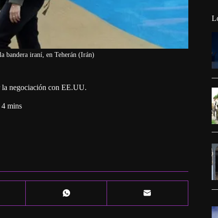
L
a bandera iraní, en Teherán (Irán)
ar la negociación con EE.UU.
4 mins